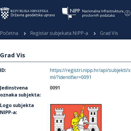
Početna
Registar subjekata NIPP-a
Grad Vis
Grad Vis
ID
:
https://registri.nipp.hr/api/subjekti/x
ml/?identifier=0091
Jedinstvena
0091
oznaka subjekta
:
Logo subjekta
NIPP-a
: