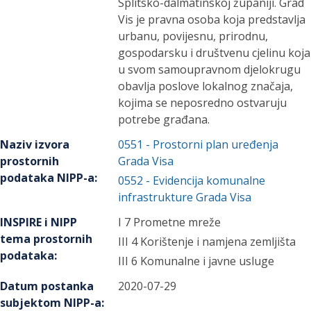
Splitsko-dalmatinskoj županiji. Grad
Vis je pravna osoba koja predstavlja
urbanu, povijesnu, prirodnu,
gospodarsku i društvenu cjelinu koja
u svom samoupravnom djelokrugu
obavlja poslove lokalnog značaja,
kojima se neposredno ostvaruju
potrebe građana.
Naziv izvora
0551
-
Prostorni plan uređenja
prostornih
Grada Visa
podataka NIPP-a
:
0552
-
Evidencija komunalne
infrastrukture Grada Visa
INSPIRE i NIPP
I 7 Prometne mreže
tema prostornih
III 4 Korištenje i namjena zemljišta
podataka
:
III 6 Komunalne i javne usluge
Datum postanka
2020-07-29
subjektom NIPP-a
: