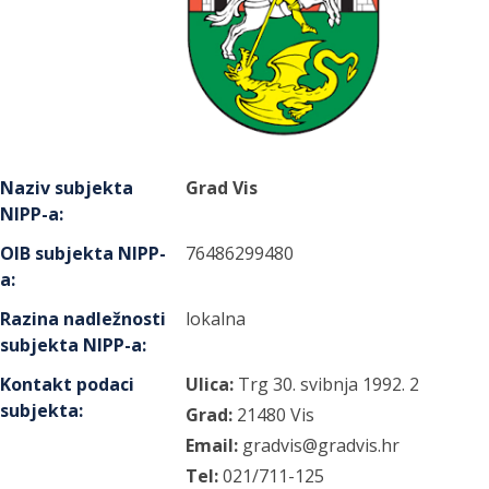
Naziv subjekta
Grad Vis
NIPP-a
:
OIB subjekta NIPP-
76486299480
a
:
Razina nadležnosti
lokalna
subjekta NIPP-a
:
Kontakt podaci
Ulica:
Trg 30. svibnja 1992.
2
subjekta
:
Grad:
21480
Vis
Email:
gradvis@gradvis.hr
Tel:
021/711-125