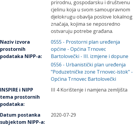
prirodnu, gospodarsku i društvenu
cjelinu koja u svom samoupravnom
djelokrugu obavlja poslove lokalnog
značaja, kojima se neposredno
ostvaruju potrebe građana.
Naziv izvora
0555
-
Prostorni plan uređenja
prostornih
općine - Općina Trnovec
podataka NIPP-a
:
Bartolovečki - III. izmjene i dopune
0556
-
Urbanistički plan uređenja
"Poduzetničke zone Trnovec-istok" -
Općina Trnovec Bartolovečki
INSPIRE i NIPP
III 4 Korištenje i namjena zemljišta
tema prostornih
podataka
:
Datum postanka
2020-07-29
subjektom NIPP-a
: