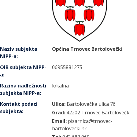
Naziv subjekta
Općina Trnovec Bartolovečki
NIPP-a
:
OIB subjekta NIPP-
06955881275
a
:
Razina nadležnosti
lokalna
subjekta NIPP-a
:
Kontakt podaci
Ulica:
Bartolovečka ulica
76
subjekta
:
Grad:
42202
Trnovec Bartolovečki
Email:
pisarnica@trnovec-
bartolovecki.hr
Tel:
042 683 060