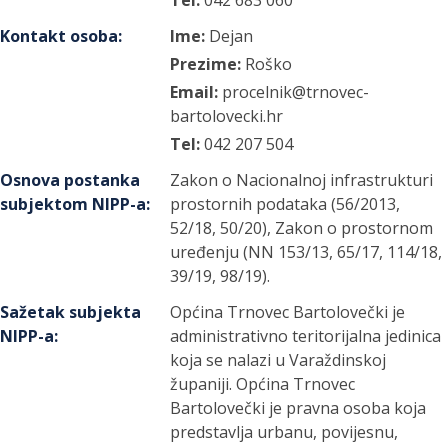
Kontakt osoba
:
Ime:
Dejan
Prezime:
Roško
Email:
procelnik@trnovec-
bartolovecki.hr
Tel:
042 207 504
Osnova postanka
Zakon o Nacionalnoj infrastrukturi
subjektom NIPP-a
:
prostornih podataka (56/2013,
52/18, 50/20), Zakon o prostornom
uređenju (NN 153/13, 65/17, 114/18,
39/19, 98/19).
Sažetak subjekta
Općina Trnovec Bartolovečki je
NIPP-a
:
administrativno teritorijalna jedinica
koja se nalazi u Varaždinskoj
županiji. Općina Trnovec
Bartolovečki je pravna osoba koja
predstavlja urbanu, povijesnu,