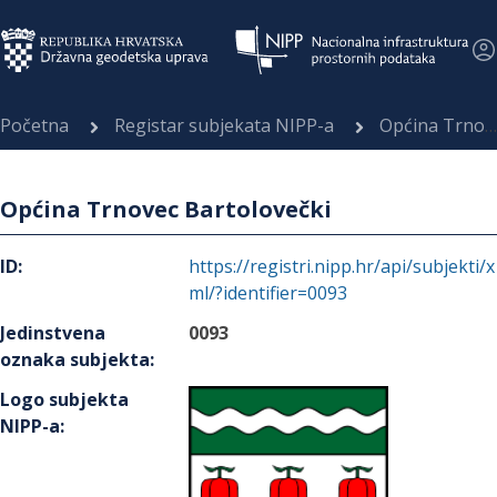
Početna
Registar subjekata NIPP-a
Općina Trnovec Bartolovečki
Općina Trnovec Bartolovečki
ID
:
https://registri.nipp.hr/api/subjekti/x
ml/?identifier=0093
Jedinstvena
0093
oznaka subjekta
:
Logo subjekta
NIPP-a
: