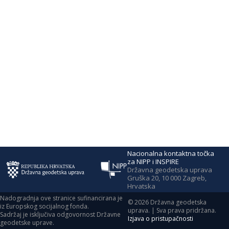
Nacionalna kontaktna točka
za NIPP i INSPIRE
Državna geodetska uprava
Gruška 20, 10 000 Zagreb,
Hrvatska
Nadogradnja ove stranice sufinancirana je
©
2026
Državna geodetska
iz Europskog socijalnog fonda.
uprava. | Sva prava pridržana.
Sadržaj je isključiva odgovornost Državne
Izjava o pristupačnosti
geodetske uprave.