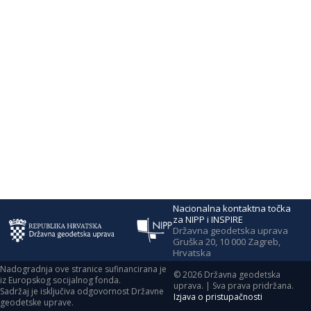
Nacionalna kontaktna točka
za NIPP i INSPIRE
Državna geodetska uprava
Gruška 20, 10 000 Zagreb,
Hrvatska
Nadogradnja ove stranice sufinancirana je
©
2026
Državna geodetska
iz Europskog socijalnog fonda.
uprava. | Sva prava pridržana.
Sadržaj je isključiva odgovornost Državne
Izjava o pristupačnosti
geodetske uprave.