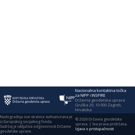
Nacionalna kontaktna točka
za NIPP i INSPIRE
Državna geodetska uprava
Gruška 20, 10 000 Zagreb,
Hrvatska
Nadogradnja ove stranice sufinancirana je
©
2026
Državna geodetska
iz Europskog socijalnog fonda.
uprava. | Sva prava pridržana.
Sadržaj je isključiva odgovornost Državne
Izjava o pristupačnosti
geodetske uprave.