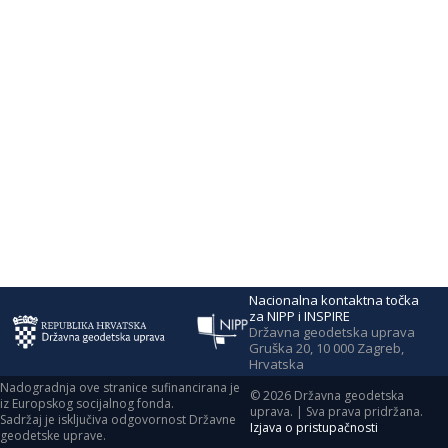
Nacionalna kontaktna točka
za NIPP i INSPIRE
Državna geodetska uprava
Gruška 20, 10 000 Zagreb,
Hrvatska
Nadogradnja ove stranice sufinancirana je
©
2026
Državna geodetska
iz Europskog socijalnog fonda.
uprava. | Sva prava pridržana.
Sadržaj je isključiva odgovornost Državne
Izjava o pristupačnosti
geodetske uprave.