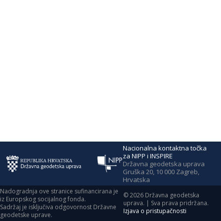
Nacionalna kontaktna točka
za NIPP i INSPIRE
Državna geodetska uprava
Gruška 20, 10 000 Zagreb,
Hrvatska
Nadogradnja ove stranice sufinancirana je
©
2026
Državna geodetska
iz Europskog socijalnog fonda.
uprava. | Sva prava pridržana.
Sadržaj je isključiva odgovornost Državne
Izjava o pristupačnosti
geodetske uprave.