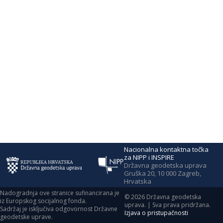
Nacionalna kontaktna točka
za NIPP i INSPIRE
Državna geodetska uprava
Gruška 20, 10 000 Zagreb,
Hrvatska
Nadogradnja ove stranice sufinancirana je
©
2026
Državna geodetska
iz Europskog socijalnog fonda.
uprava. | Sva prava pridržana.
Sadržaj je isključiva odgovornost Državne
Izjava o pristupačnosti
geodetske uprave.