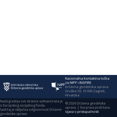
Nacionalna kontaktna točka
za NIPP i INSPIRE
Državna geodetska uprava
Gruška 20, 10 000 Zagreb,
Hrvatska
Nadogradnja ove stranice sufinancirana je
©
2026
Državna geodetska
iz Europskog socijalnog fonda.
uprava. | Sva prava pridržana.
Sadržaj je isključiva odgovornost Državne
Izjava o pristupačnosti
geodetske uprave.