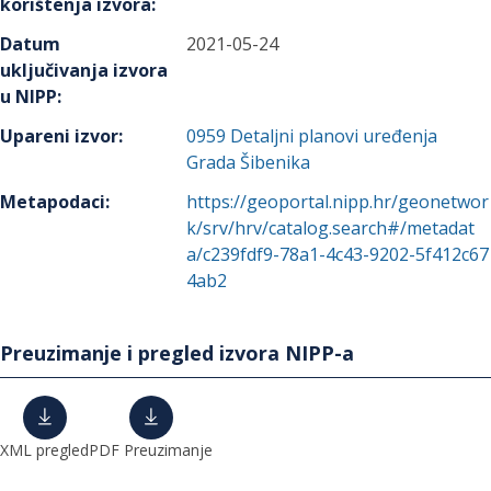
korištenja izvora
:
Datum
2021-05-24
uključivanja izvora
u NIPP
:
Upareni izvor
:
0959
Detaljni planovi uređenja
Grada Šibenika
Metapodaci
:
https://geoportal.nipp.hr/geonetwor
k/srv/hrv/catalog.search#/metadat
a/c239fdf9-78a1-4c43-9202-5f412c67
4ab2
Preuzimanje i pregled izvora NIPP-a
XML pregled
PDF Preuzimanje