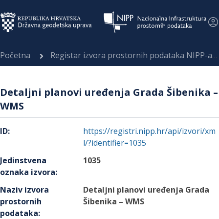
Početna
Registar izvora prostornih podataka NIPP-a
Detaljni planovi uređenja Grada Šibenika –
WMS
ID
:
https://registri.nipp.hr/api/izvori/xm
l/?identifier=1035
Jedinstvena
1035
oznaka izvora
:
Naziv izvora
Detaljni planovi uređenja Grada
prostornih
Šibenika – WMS
podataka
: