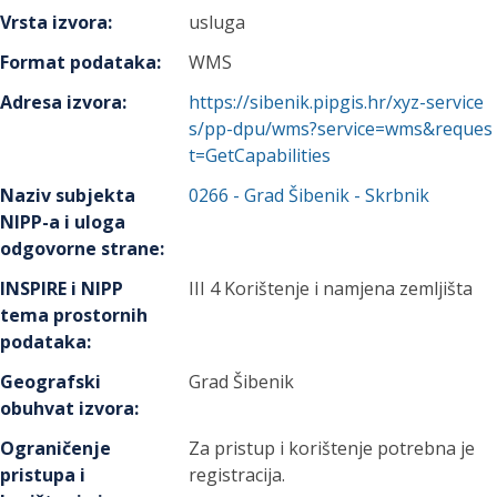
Vrsta izvora
:
usluga
Format podataka
:
WMS
Adresa izvora
:
https://sibenik.pipgis.hr/xyz-service
s/pp-dpu/wms?service=wms&reques
t=GetCapabilities
Naziv subjekta
0266
-
Grad Šibenik
- Skrbnik
NIPP-a i uloga
odgovorne strane
:
INSPIRE i NIPP
III 4 Korištenje i namjena zemljišta
tema prostornih
podataka
:
Geografski
Grad Šibenik
obuhvat izvora
:
Ograničenje
Za pristup i korištenje potrebna je
pristupa i
registracija.