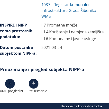
1037
-
Registar komunalne
infrastrukture Grada Šibenika –
WMS
INSPIRE i NIPP
I 7 Prometne mreže
tema prostornih
III 4 Korištenje i namjena zemljišta
podataka
:
III 6 Komunalne i javne usluge
Datum postanka
2021-03-24
subjektom NIPP-a
:
Preuzimanje i pregled subjekta NIPP-a
XML pregled
PDF Preuzimanje
Nacionalna kontaktna točka