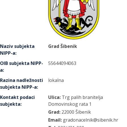
Naziv subjekta
Grad Šibenik
NIPP-a
:
OIB subjekta NIPP-
55644094063
a
:
Razina nadležnosti
lokalna
subjekta NIPP-a
:
Kontakt podaci
Ulica:
Trg palih branitelja
subjekta
:
Domovinskog rata
1
Grad:
22000
Šibenik
Email:
gradonacelnik@sibenik.hr