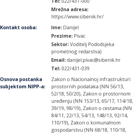
Tel:
022/431-000
Mrežna adresa:
https://www.sibenik.hr/
Kontakt osoba
:
Ime:
Danijel
Prezime:
Pivac
Sektor:
Voditelj Pododsjeka
prometnog redarstva)
Email:
danijel.pivac@sibenik.hr
Tel:
022/431-039
Osnova postanka
Zakon o Nacionalnoj infrastrukturi
subjektom NIPP-a
:
prostornih podataka (NN 56/13,
52/18, 50/20), Zakon o prostornom
uređenju (NN 153/13, 65/17, 114/18,
39/19, 98/19), Zakon o cestama (NN
84/11, 22/13, 54/13, 148/13, 92/14,
110/19), Zakon o komunalnom
gospodarstvu (NN 68/18, 110/18,