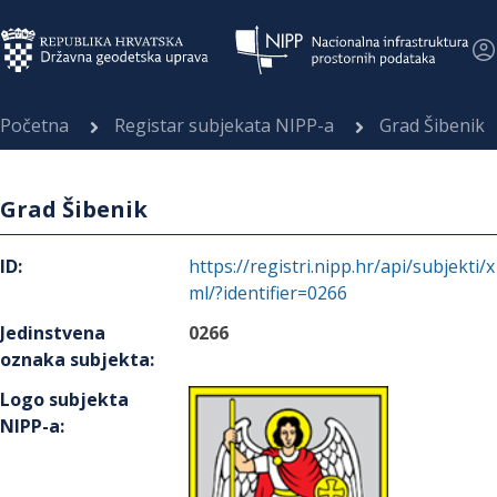
Početna
Registar subjekata NIPP-a
Grad Šibenik
Grad Šibenik
ID
:
https://registri.nipp.hr/api/subjekti/x
ml/?identifier=0266
Jedinstvena
0266
oznaka subjekta
:
Logo subjekta
NIPP-a
: