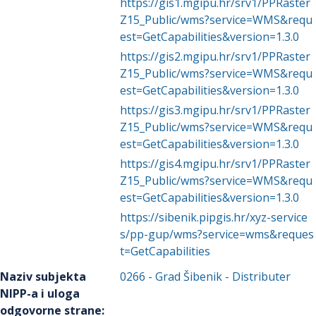
https://gis1.mgipu.hr/srv1/PPRaster
Z15_Public/wms?service=WMS&requ
est=GetCapabilities&version=1.3.0
https://gis2.mgipu.hr/srv1/PPRaster
Z15_Public/wms?service=WMS&requ
est=GetCapabilities&version=1.3.0
https://gis3.mgipu.hr/srv1/PPRaster
Z15_Public/wms?service=WMS&requ
est=GetCapabilities&version=1.3.0
https://gis4.mgipu.hr/srv1/PPRaster
Z15_Public/wms?service=WMS&requ
est=GetCapabilities&version=1.3.0
https://sibenik.pipgis.hr/xyz-service
s/pp-gup/wms?service=wms&reques
t=GetCapabilities
Naziv subjekta
0266
-
Grad Šibenik
- Distributer
NIPP-a i uloga
odgovorne strane
: