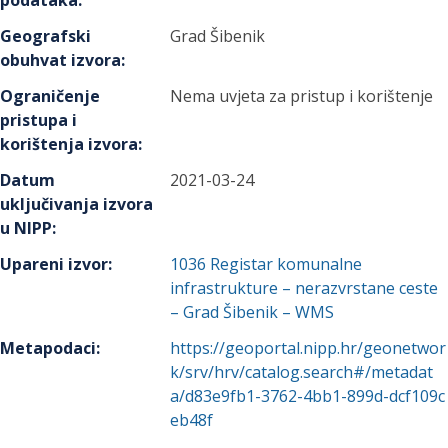
podataka
:
Geografski
Grad Šibenik
obuhvat izvora
:
Ograničenje
Nema uvjeta za pristup i korištenje
pristupa i
korištenja izvora
:
Datum
2021-03-24
uključivanja izvora
u NIPP
:
Upareni izvor
:
1036
Registar komunalne
infrastrukture – nerazvrstane ceste
– Grad Šibenik – WMS
Metapodaci
:
https://geoportal.nipp.hr/geonetwor
k/srv/hrv/catalog.search#/metadat
a/d83e9fb1-3762-4bb1-899d-dcf109c
eb48f