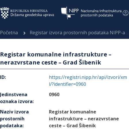
Početna
Registar izvora prostornih podataka NIPP-a
Registar komunalne infrastrukture –
nerazvrstane ceste – Grad Šibenik
ID
:
https://registri.nipp.hr/api/izvori/xm
l/?identifier=0960
Jedinstvena
0960
oznaka izvora
:
Naziv izvora
Registar komunalne
prostornih
infrastrukture – nerazvrstane
podataka
:
ceste – Grad Šibenik