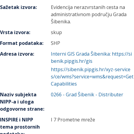
Sažetak izvora
:
Evidencija nerazvrstanih cesta na
administrativnom području Grada
Šibenika.
Vrsta izvora
:
skup
Format podataka
:
SHP
Adresa izvora
:
Interni GIS Grada Šibenika: https://si
benik.pipgis.hr/gis
https://sibenik.pipgis.hr/xyz-service
s/ce/wms?service=wms&request=Get
Capabilities
Naziv subjekta
0266
-
Grad Šibenik
- Distributer
NIPP-a i uloga
odgovorne strane
:
INSPIRE i NIPP
I 7 Prometne mreže
tema prostornih