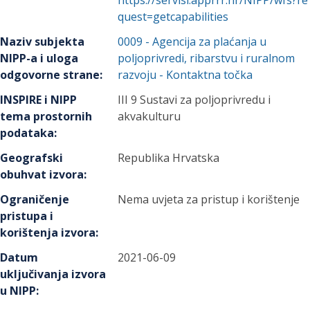
https://servisi.apprrr.hr/NIPP/wfs?re
quest=getcapabilities
Naziv subjekta
0009
-
Agencija za plaćanja u
NIPP-a i uloga
poljoprivredi, ribarstvu i ruralnom
odgovorne strane
:
razvoju
- Kontaktna točka
INSPIRE i NIPP
III 9 Sustavi za poljoprivredu i
tema prostornih
akvakulturu
podataka
:
Geografski
Republika Hrvatska
obuhvat izvora
:
Ograničenje
Nema uvjeta za pristup i korištenje
pristupa i
korištenja izvora
:
Datum
2021-06-09
uključivanja izvora
u NIPP
: