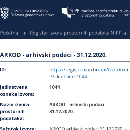
Početna
Registar izvora prostornih podataka NIPP-a
ARKOD - arhivski podaci - 31.12.2020.
ID
:
https://registri.nipp.hr/api/izvori/xm
l/?identifier=1044
Jedinstvena
1044
oznaka izvora
:
Naziv izvora
ARKOD - arhivski podaci -
prostornih
31.12.2020.
podataka
:
Sažetak izvora
:
ARKOD arhivski podaci 31.12.2020. –