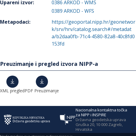
Upareni izvor
:
0386
ARKOD - WMS
0389
ARKOD - WFS
Metapodaci
:
https://geoportal.nipp.hr/geonetwor
k/srv/hrv/catalog.search#/metadat
a/b2daa0fb-71c4-4580-82a8-40c8fd0
153fd
Preuzimanje i pregled izvora NIPP-a
XML pregled
PDF Preuzimanje
Nacionalna kontaktna točka
za NIPP i INSPIRE
Državna geodetska uprava
Gruška 20, 10 000 Zagreb,
Hrvatska