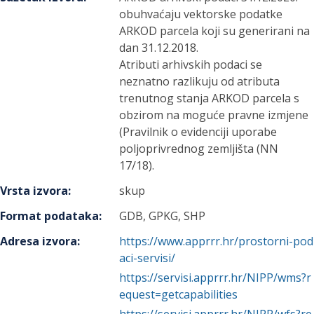
obuhvaćaju vektorske podatke
ARKOD parcela koji su generirani na
dan 31.12.2018.
Atributi arhivskih podaci se
neznatno razlikuju od atributa
trenutnog stanja ARKOD parcela s
obzirom na moguće pravne izmjene
(Pravilnik o evidenciji uporabe
poljoprivrednog zemljišta (NN
17/18).
Vrsta izvora
:
skup
Format podataka
:
GDB, GPKG, SHP
Adresa izvora
:
https://www.apprrr.hr/prostorni-pod
aci-servisi/
https://servisi.apprrr.hr/NIPP/wms?r
equest=getcapabilities