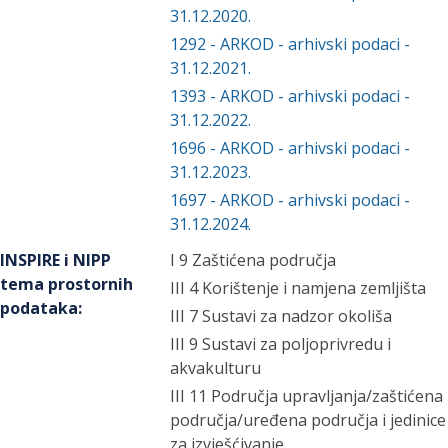
31.12.2020.
1292
-
ARKOD - arhivski podaci -
31.12.2021.
1393
-
ARKOD - arhivski podaci -
31.12.2022.
1696
-
ARKOD - arhivski podaci -
31.12.2023.
1697
-
ARKOD - arhivski podaci -
31.12.2024.
INSPIRE i NIPP
I 9 Zaštićena područja
tema prostornih
III 4 Korištenje i namjena zemljišta
podataka
:
III 7 Sustavi za nadzor okoliša
III 9 Sustavi za poljoprivredu i
akvakulturu
III 11 Područja upravljanja/zaštićena
područja/uređena područja i jedinice
za izvješćivanje