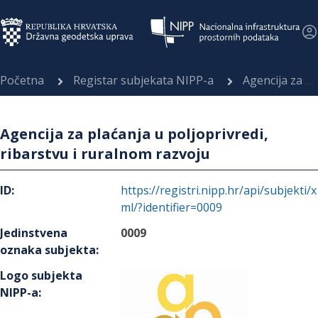
Početna
Registar subjekata NIPP-a
Agencija za plaćanja u poljoprivredi, ribarstvu i ruralnom razvoju
Agencija za plaćanja u poljoprivredi,
ribarstvu i ruralnom razvoju
ID
:
https://registri.nipp.hr/api/subjekti/x
ml/?identifier=0009
Jedinstvena
0009
oznaka subjekta
:
Logo subjekta
NIPP-a
: