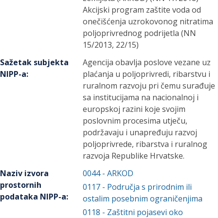
Akcijski program zaštite voda od
onečišćenja uzrokovonog nitratima
poljoprivrednog podrijetla (NN
15/2013, 22/15)
Sažetak subjekta
Agencija obavlja poslove vezane uz
NIPP-a
:
plaćanja u poljoprivredi, ribarstvu i
ruralnom razvoju pri čemu surađuje
sa institucijama na nacionalnoj i
europskoj razini koje svojim
poslovnim procesima utječu,
podržavaju i unapređuju razvoj
poljoprivrede, ribarstva i ruralnog
razvoja Republike Hrvatske.
Naziv izvora
0044
-
ARKOD
prostornih
0117
-
Područja s prirodnim ili
podataka NIPP-a
:
ostalim posebnim ograničenjima
0118
-
Zaštitni pojasevi oko