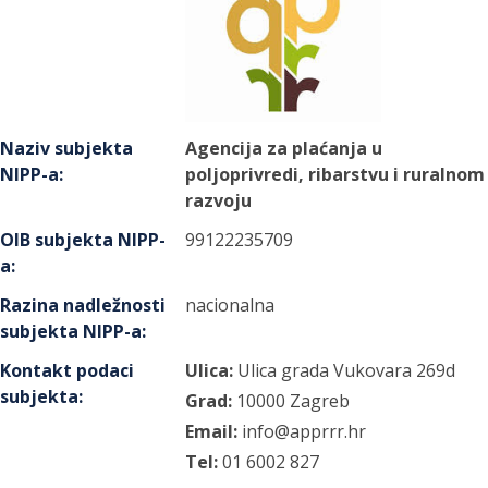
Naziv subjekta
Agencija za plaćanja u
NIPP-a
:
poljoprivredi, ribarstvu i ruralnom
razvoju
OIB subjekta NIPP-
99122235709
a
:
Razina nadležnosti
nacionalna
subjekta NIPP-a
:
Kontakt podaci
Ulica:
Ulica grada Vukovara
269d
subjekta
:
Grad:
10000
Zagreb
Email:
info@apprrr.hr
Tel:
01 6002 827