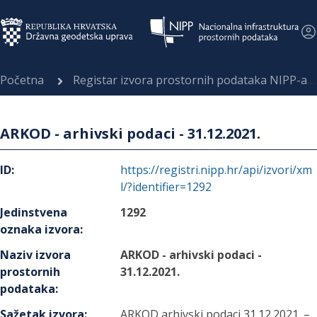
Početna
Registar izvora prostornih podataka NIPP-a
ARKOD - arhivski podaci - 31.12.2021.
ID
:
https://registri.nipp.hr/api/izvori/xm
l/?identifier=1292
Jedinstvena
1292
oznaka izvora
:
Naziv izvora
ARKOD - arhivski podaci -
prostornih
31.12.2021.
podataka
:
Sažetak izvora
:
ARKOD arhivski podaci 31.12.2021. –