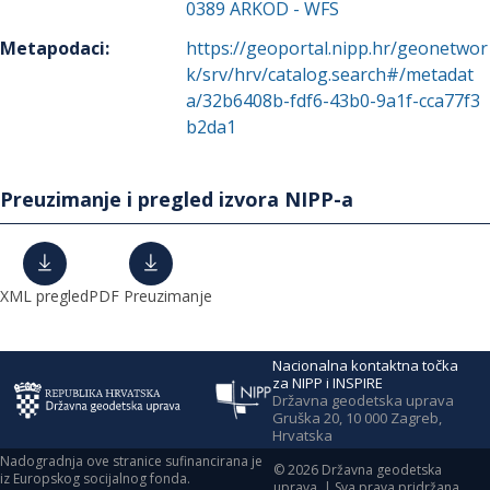
0389
ARKOD - WFS
Metapodaci
:
https://geoportal.nipp.hr/geonetwor
k/srv/hrv/catalog.search#/metadat
a/32b6408b-fdf6-43b0-9a1f-cca77f3
b2da1
Preuzimanje i pregled izvora NIPP-a
XML pregled
PDF Preuzimanje
Nacionalna kontaktna točka
za NIPP i INSPIRE
Državna geodetska uprava
Gruška 20, 10 000 Zagreb,
Hrvatska
Nadogradnja ove stranice sufinancirana je
©
2026
Državna geodetska
iz Europskog socijalnog fonda.
uprava. | Sva prava pridržana.