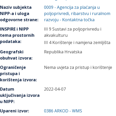
Naziv subjekta
0009
-
Agencija za plaćanja u
NIPP-a i uloga
poljoprivredi, ribarstvu i ruralnom
odgovorne strane
:
razvoju
- Kontaktna točka
INSPIRE i NIPP
III 9 Sustavi za poljoprivredu i
tema prostornih
akvakulturu
podataka
:
III 4 Korištenje i namjena zemljišta
Geografski
Republika Hrvatska
obuhvat izvora
:
Ograničenje
Nema uvjeta za pristup i korištenje
pristupa i
korištenja izvora
:
Datum
2022-04-07
uključivanja izvora
u NIPP
:
Upareni izvor
:
0386
ARKOD - WMS