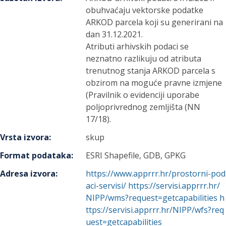
obuhvaćaju vektorske podatke
ARKOD parcela koji su generirani na
dan 31.12.2021.
Atributi arhivskih podaci se
neznatno razlikuju od atributa
trenutnog stanja ARKOD parcela s
obzirom na moguće pravne izmjene
(Pravilnik o evidenciji uporabe
poljoprivrednog zemljišta (NN
17/18).
Vrsta izvora
:
skup
Format podataka
:
ESRI Shapefile, GDB, GPKG
Adresa izvora
:
https://www.apprrr.hr/prostorni-pod
aci-servisi/ https://servisi.apprrr.hr/
NIPP/wms?request=getcapabilities h
ttps://servisi.apprrr.hr/NIPP/wfs?req
uest=getcapabilities