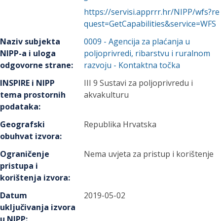
https://servisi.apprrr.hr/NIPP/wfs?re
quest=GetCapabilities&service=WFS
Naziv subjekta
0009
-
Agencija za plaćanja u
NIPP-a i uloga
poljoprivredi, ribarstvu i ruralnom
odgovorne strane
:
razvoju
- Kontaktna točka
INSPIRE i NIPP
III 9 Sustavi za poljoprivredu i
tema prostornih
akvakulturu
podataka
:
Geografski
Republika Hrvatska
obuhvat izvora
:
Ograničenje
Nema uvjeta za pristup i korištenje
pristupa i
korištenja izvora
:
Datum
2019-05-02
uključivanja izvora
u NIPP
: