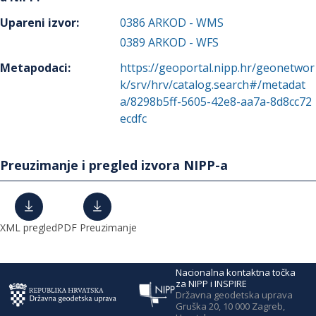
Upareni izvor
:
0386
ARKOD - WMS
0389
ARKOD - WFS
Metapodaci
:
https://geoportal.nipp.hr/geonetwor
k/srv/hrv/catalog.search#/metadat
a/8298b5ff-5605-42e8-aa7a-8d8cc72
ecdfc
Preuzimanje i pregled izvora NIPP-a
XML pregled
PDF Preuzimanje
Nacionalna kontaktna točka
za NIPP i INSPIRE
Državna geodetska uprava
Gruška 20, 10 000 Zagreb,