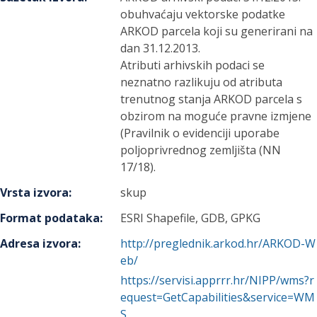
obuhvaćaju vektorske podatke
ARKOD parcela koji su generirani na
dan 31.12.2013.
Atributi arhivskih podaci se
neznatno razlikuju od atributa
trenutnog stanja ARKOD parcela s
obzirom na moguće pravne izmjene
(Pravilnik o evidenciji uporabe
poljoprivrednog zemljišta (NN
17/18).
Vrsta izvora
:
skup
Format podataka
:
ESRI Shapefile, GDB, GPKG
Adresa izvora
:
http://preglednik.arkod.hr/ARKOD-W
eb/
https://servisi.apprrr.hr/NIPP/wms?r
equest=GetCapabilities&service=WM
S