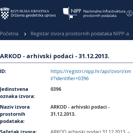
Početna
Registar izvora prostornih podataka NIPP-a
ARKOD - arhivski podaci - 31.12.2013.
ID
:
https://registri.nipp.hr/api/izvori/xm
l/?identifier=0396
Jedinstvena
0396
oznaka izvora
:
Naziv izvora
ARKOD - arhivski podaci -
prostornih
31.12.2013.
podataka
:
Sažetak izvora
:
ARKOD arhivski podaci 31.12.2013. –