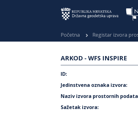
Početna
Registar izvora pr
ARKOD - WFS INSPIRE
ID
:
Jedinstvena oznaka izvora
:
Naziv izvora prostornih podat
Sažetak izvora
: