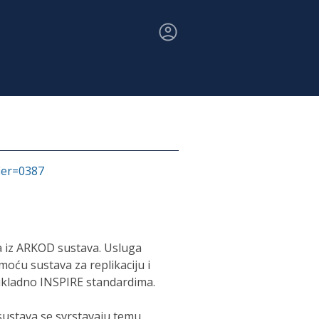
fier=0387
 iz ARKOD sustava. Usluga
oću sustava za replikaciju i
ukladno INSPIRE standardima.
sustava se svrstavaju temu