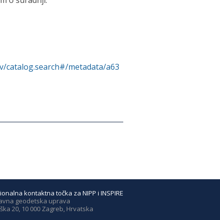
m o suradnji.
rv/catalog.search#/metadata/a63
ionalna kontaktna točka za NIPP i INSPIRE
avna geodetska uprava
ška 20, 10 000 Zagreb, Hrvatska