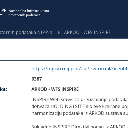
ostornih podataka NIPP-a
ARKOD - WFS INSPIRE
https://registri.nipp.hr/api/izvori/xml/?identi
0387
aka
:
ARKOD - WFS INSPIRE
INSPIRE Web servis za preuzimanje podataka
dohvaća HOLDING i SITE slojeve kreirane pom
harmonizaciju podataka iz ARKOD sustava s
Sukladno INSPIRE Direktivi podaci iz ARKOD 