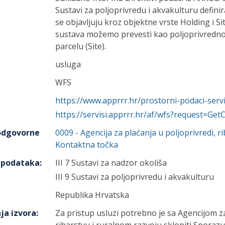
Sustavi za poljoprivredu i akvakulturu definir
se objavljuju kroz objektne vrste Holding i 
sustava možemo prevesti kao poljoprivredno
parcelu (Site).
usluga
WFS
https://www.apprrr.hr/prostorni-podaci-servi
https://servisi.apprrr.hr/af/wfs?request=Get
 odgovorne
0009
-
Agencija za plaćanja u poljoprivredi, r
Kontaktna točka
h podataka
:
III 7 Sustavi za nadzor okoliša
III 9 Sustavi za poljoprivredu i akvakulturu
Republika Hrvatska
ja izvora
:
Za pristup usluzi potrebno je sa Agencijom za