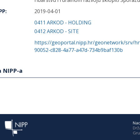
ribarstvu i ruralnom razvoju sklopiti Sporazu
IPP
:
2019-04-01
0411
ARKOD - HOLDING
0412
ARKOD - SITE
https://geoportal.nipp.hr/geonetwork/srv/h
90052-c828-4a77-a47d-734b9baf130b
a NIPP-a
Nac
Drž
Gru