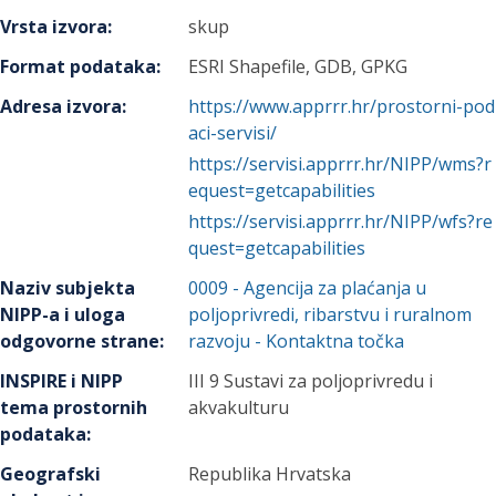
Vrsta izvora
:
skup
Format podataka
:
ESRI Shapefile, GDB, GPKG
Adresa izvora
:
https://www.apprrr.hr/prostorni-pod
aci-servisi/
https://servisi.apprrr.hr/NIPP/wms?r
equest=getcapabilities
https://servisi.apprrr.hr/NIPP/wfs?re
quest=getcapabilities
Naziv subjekta
0009
-
Agencija za plaćanja u
NIPP-a i uloga
poljoprivredi, ribarstvu i ruralnom
odgovorne strane
:
razvoju
- Kontaktna točka
INSPIRE i NIPP
III 9 Sustavi za poljoprivredu i
tema prostornih
akvakulturu
podataka
:
Geografski
Republika Hrvatska