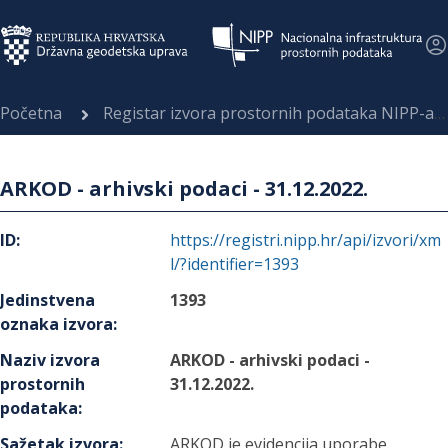
Početna
Registar izvora prostornih podataka NIPP-a
ARKOD - arhivski podaci - 31.12.2022.
ID
:
https://registri.nipp.hr/api/izvori/xm
l/?identifier=1393
Jedinstvena
1393
oznaka izvora
:
Naziv izvora
ARKOD - arhivski podaci -
prostornih
31.12.2022.
podataka
:
Sažetak izvora
:
ARKOD je evidencija uporabe