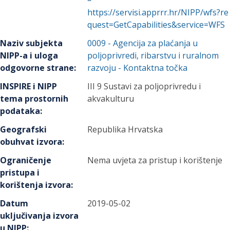
https://servisi.apprrr.hr/NIPP/wfs?re
quest=GetCapabilities&service=WFS
Naziv subjekta
0009
-
Agencija za plaćanja u
NIPP-a i uloga
poljoprivredi, ribarstvu i ruralnom
odgovorne strane
:
razvoju
- Kontaktna točka
INSPIRE i NIPP
III 9 Sustavi za poljoprivredu i
tema prostornih
akvakulturu
podataka
:
Geografski
Republika Hrvatska
obuhvat izvora
:
Ograničenje
Nema uvjeta za pristup i korištenje
pristupa i
korištenja izvora
:
Datum
2019-05-02
uključivanja izvora
u NIPP
: