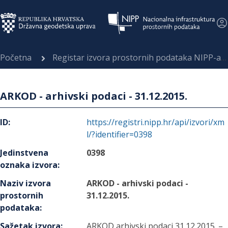
Početna
Registar izvora prostornih podataka NIPP-a
ARKOD - arhivski podaci - 31.12.2015.
ID
:
https://registri.nipp.hr/api/izvori/xm
l/?identifier=0398
Jedinstvena
0398
oznaka izvora
:
Naziv izvora
ARKOD - arhivski podaci -
prostornih
31.12.2015.
podataka
:
Sažetak izvora
:
ARKOD arhivski podaci 31.12.2015. –