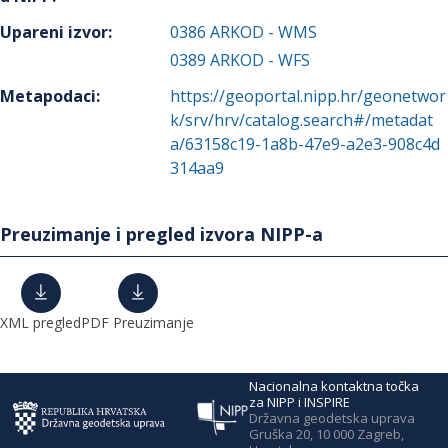
Upareni izvor
:
0386
ARKOD - WMS
0389
ARKOD - WFS
Metapodaci
:
https://geoportal.nipp.hr/geonetwor
k/srv/hrv/catalog.search#/metadat
a/63158c19-1a8b-47e9-a2e3-908c4d
314aa9
Preuzimanje i pregled izvora NIPP-a
XML pregled
PDF Preuzimanje
Nacionalna kontaktna točka
za NIPP i INSPIRE
Državna geodetska uprava
Gruška 20, 10 000 Zagreb,