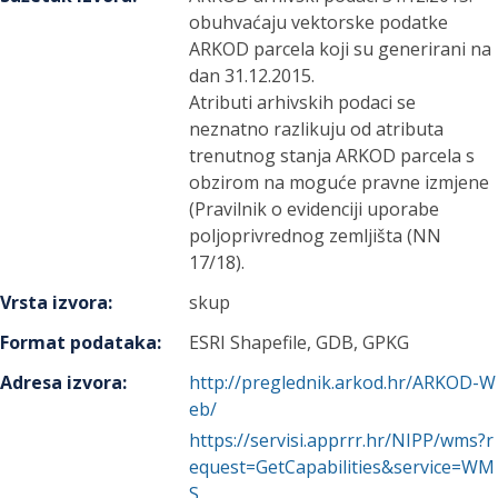
obuhvaćaju vektorske podatke
ARKOD parcela koji su generirani na
dan 31.12.2015.
Atributi arhivskih podaci se
neznatno razlikuju od atributa
trenutnog stanja ARKOD parcela s
obzirom na moguće pravne izmjene
(Pravilnik o evidenciji uporabe
poljoprivrednog zemljišta (NN
17/18).
Vrsta izvora
:
skup
Format podataka
:
ESRI Shapefile, GDB, GPKG
Adresa izvora
:
http://preglednik.arkod.hr/ARKOD-W
eb/
https://servisi.apprrr.hr/NIPP/wms?r
equest=GetCapabilities&service=WM
S