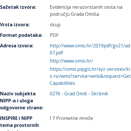
Sažetak izvora
:
Evidencija nerazvrstanih cesta na
području Grada Omiša.
Vrsta izvora
:
skup
Format podataka
:
PDF
Adresa izvora
:
http://www.omis.hr/2019pdf/gv21/ad
07.pdf
http://www.omis.hr/
https://omis.pipgis.hr/xyz-services/ki
s-nc/wms?service=wms&request=Get
Capabilities
Naziv subjekta
0276
-
Grad Omiš
- Skrbnik
NIPP-a i uloga
odgovorne strane
:
INSPIRE i NIPP
I 7 Prometne mreže
tema prostornih