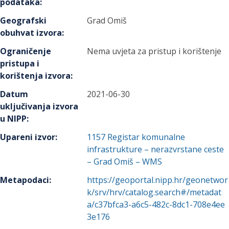
podataka
:
Geografski
Grad Omiš
obuhvat izvora
:
Ograničenje
Nema uvjeta za pristup i korištenje
pristupa i
korištenja izvora
:
Datum
2021-06-30
uključivanja izvora
u NIPP
:
Upareni izvor
:
1157
Registar komunalne
infrastrukture – nerazvrstane ceste
– Grad Omiš – WMS
Metapodaci
:
https://geoportal.nipp.hr/geonetwor
k/srv/hrv/catalog.search#/metadat
a/c37bfca3-a6c5-482c-8dc1-708e4ee
3e176