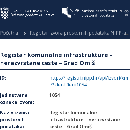
Početna
Registar izvora prostornih podataka NIPP-a
Registar komunalne infrastrukture –
nerazvrstane ceste – Grad Omiš
ID
:
https://registri.nipp.hr/api/izvori/xm
l/?identifier=1054
Jedinstvena
1054
oznaka izvora
:
Naziv izvora
Registar komunalne
prostornih
infrastrukture – nerazvrstane
podataka
:
ceste – Grad Omiš