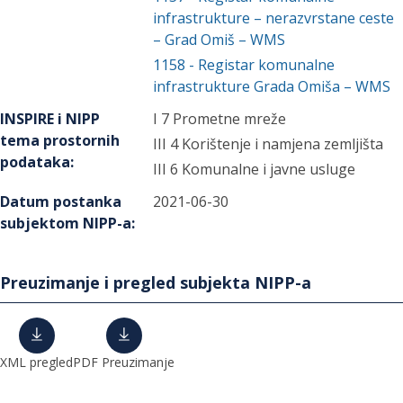
infrastrukture – nerazvrstane ceste
– Grad Omiš – WMS
1158
-
Registar komunalne
infrastrukture Grada Omiša – WMS
INSPIRE i NIPP
I 7 Prometne mreže
tema prostornih
III 4 Korištenje i namjena zemljišta
podataka
:
III 6 Komunalne i javne usluge
Datum postanka
2021-06-30
subjektom NIPP-a
:
Preuzimanje i pregled subjekta NIPP-a
XML pregled
PDF Preuzimanje