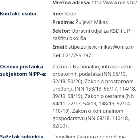
Mrežna adresa:
http://www.omis.hr/
Kontakt osoba
:
Ime:
Stipe
Prezime:
Žuljević Mikas
Sektor:
Upravni odjel za KSD i UP i
zaštitu okoliša
Email:
stipe.zuljevic-mikas@omis.hr
Tel:
021/755 197
Osnova postanka
Zakon o Nacionalnoj infrastrukturi
subjektom NIPP-a
:
prostornih podataka (NN 56/13,
52/18, 50/20), Zakon o prostornom
uređenju (NN 153/13, 65/17, 114/18,
39/19, 98/19), Zakon o cestama (NN
84/11, 22/13, 54/13, 148/13, 92/14,
110/19), Zakon o komunalnom
gospodarstvu (NN 68/18, 110/18,
32/20) .
Sažetak subjekta
Temeljem Zakona o područjima