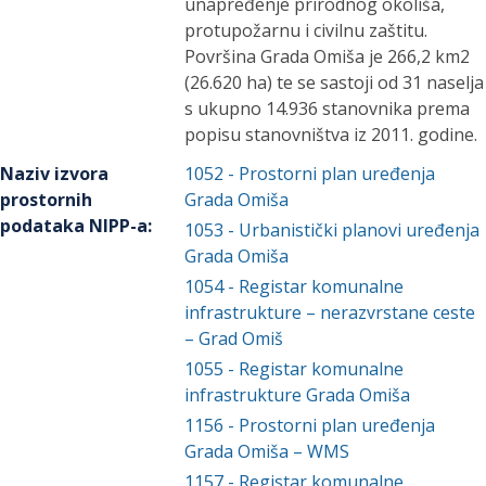
unapređenje prirodnog okoliša,
protupožarnu i civilnu zaštitu.
Površina Grada Omiša je 266,2 km2
(26.620 ha) te se sastoji od 31 naselja
s ukupno 14.936 stanovnika prema
popisu stanovništva iz 2011. godine.
Naziv izvora
1052
-
Prostorni plan uređenja
prostornih
Grada Omiša
podataka NIPP-a
:
1053
-
Urbanistički planovi uređenja
Grada Omiša
1054
-
Registar komunalne
infrastrukture – nerazvrstane ceste
– Grad Omiš
1055
-
Registar komunalne
infrastrukture Grada Omiša
1156
-
Prostorni plan uređenja
Grada Omiša – WMS
1157
-
Registar komunalne