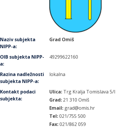
Naziv subjekta
Grad Omiš
NIPP-a
:
OIB subjekta NIPP-
49299622160
a
:
Razina nadležnosti
lokalna
subjekta NIPP-a
:
Kontakt podaci
Ulica:
Trg Kralja Tomislava
5/I
subjekta
:
Grad:
21 310
Omiš
Email:
grad@omis.hr
Tel:
021/755 500
Fax:
021/862 059