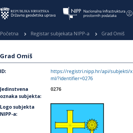
Početna
Registar subjekata NIPP-a
Grad Omiš
Grad Omiš
ID
:
https://registri.nipp.hr/api/subjekti/x
ml/?identifier=0276
Jedinstvena
0276
oznaka subjekta
:
Logo subjekta
NIPP-a
: