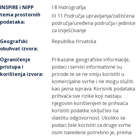
INSPIRE i NIPP
I 8 Hidrografija
tema prostornih
III 11 Područja upravljanja/zaštićena
podataka
:
područja/uređena područja i jedinice
za izvješćivanje
Geografski
Republika Hrvatska
obuhvat izvora
:
Ograničenje
Prikazane geografske informacije,
pristupa i
podaci i servisi informativne su
korištenja izvora
:
prirode te se ne smiju koristiti u
komercijalne svrhe i ne mogu služiti
kao javna isprava. Korisnik podataka
prihvaća sve rizike koji nastaju
njegovim korištenjem te prihvaća
koristiti podatke isključivo na
vlastitu odgovornost. Ukoliko se
podaci žele koristiti za druge svrhe
osim navedene potrebno je, prema