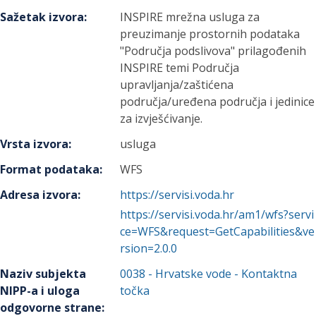
Sažetak izvora
:
INSPIRE mrežna usluga za
preuzimanje prostornih podataka
"Područja podslivova" prilagođenih
INSPIRE temi Područja
upravljanja/zaštićena
područja/uređena područja i jedinice
za izvješćivanje.
Vrsta izvora
:
usluga
Format podataka
:
WFS
Adresa izvora
:
https://servisi.voda.hr
https://servisi.voda.hr/am1/wfs?servi
ce=WFS&request=GetCapabilities&ve
rsion=2.0.0
Naziv subjekta
0038
-
Hrvatske vode
- Kontaktna
NIPP-a i uloga
točka
odgovorne strane
: