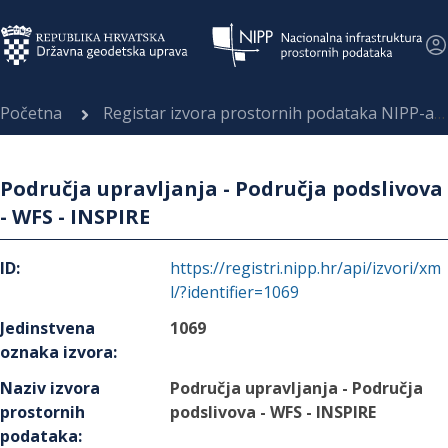
Početna
Registar izvora prostornih podataka NIPP-a
Područja upravljanja - Područja podslivova
- WFS - INSPIRE
ID
:
https://registri.nipp.hr/api/izvori/xm
l/?identifier=1069
Jedinstvena
1069
oznaka izvora
:
Naziv izvora
Područja upravljanja - Područja
prostornih
podslivova - WFS - INSPIRE
podataka
: