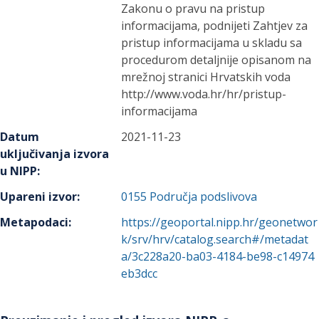
Zakonu o pravu na pristup
informacijama, podnijeti Zahtjev za
pristup informacijama u skladu sa
procedurom detaljnije opisanom na
mrežnoj stranici Hrvatskih voda
http://www.voda.hr/hr/pristup-
informacijama
Datum
2021-11-23
uključivanja izvora
u NIPP
:
Upareni izvor
:
0155
Područja podslivova
Metapodaci
:
https://geoportal.nipp.hr/geonetwor
k/srv/hrv/catalog.search#/metadat
a/3c228a20-ba03-4184-be98-c14974
eb3dcc