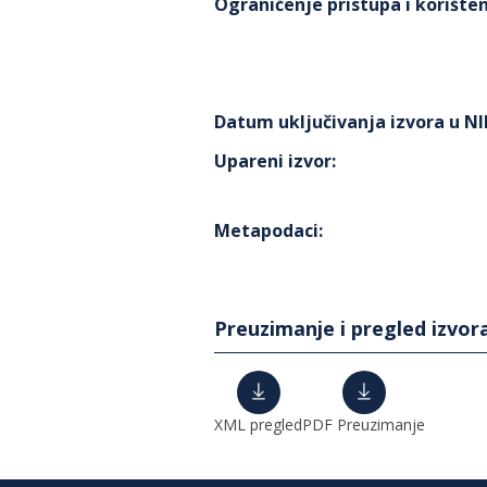
Ograničenje pristupa i korišten
Datum uključivanja izvora u N
Upareni izvor
:
Metapodaci
:
Preuzimanje i pregled izvor
XML pregled
PDF Preuzimanje