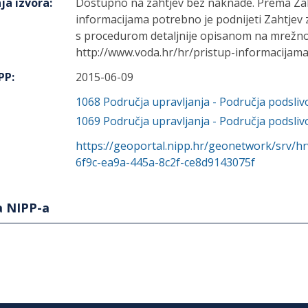
ja izvora
:
Dostupno na zahtjev bez naknade. Prema Za
informacijama potrebno je podnijeti Zahtjev 
s procedurom detaljnije opisanom na mrežnoj
http://www.voda.hr/hr/pristup-informacijama
IPP
:
2015-06-09
1068
Područja upravljanja - Područja podsli
1069
Područja upravljanja - Područja podsliv
https://geoportal.nipp.hr/geonetwork/srv/h
6f9c-ea9a-445a-8c2f-ce8d9143075f
a NIPP-a