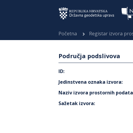
Početna
Registar izvora pr
Područja podslivova
ID
:
Jedinstvena oznaka izvora
:
Naziv izvora prostornih podat
Sažetak izvora
: