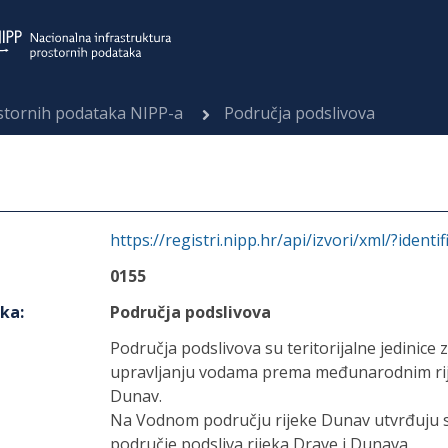
ostornih podataka NIPP-a
Područja podslivova
https://registri.nipp.hr/api/izvori/xml/?identi
0155
aka
:
Područja podslivova
Područja podslivova su teritorijalne jedinice z
upravljanju vodama prema međunarodnim rije
Dunav.
Na Vodnom području rijeke Dunav utvrđuju se:
područje podsliva rijeka Drave i Dunava.