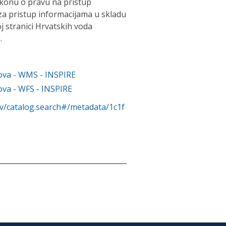
konu o pravu na pristup
za pristup informacijama u skladu
 stranici Hrvatskih voda
.
vova - WMS - INSPIRE
ova - WFS - INSPIRE
rv/catalog.search#/metadata/1c1f