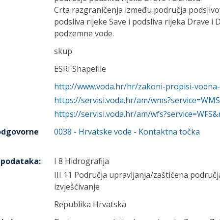
Crta razgraničenja između područja podslivo
podsliva rijeke Save i podsliva rijeka Drave i
podzemne vode.
skup
ESRI Shapefile
http://www.voda.hr/hr/zakoni-propisi-vodna-
https://servisi.voda.hr/am/wms?service=WMS
https://servisi.voda.hr/am/wfs?service=WFS&
 odgovorne
0038
-
Hrvatske vode
- Kontaktna točka
h podataka
:
I 8 Hidrografija
III 11 Područja upravljanja/zaštićena područj
izvješćivanje
Republika Hrvatska