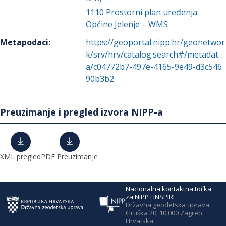
1110
Prostorni plan uređenja
Općine Jelenje – WMS
Metapodaci
:
https://geoportal.nipp.hr/geonetwor
k/srv/hrv/catalog.search#/metadat
a/c04772b7-497e-4165-9e49-d3c546
90b3b2
Preuzimanje i pregled izvora NIPP-a
XML pregled
PDF Preuzimanje
Nacionalna kontaktna točka
za NIPP i INSPIRE
Državna geodetska uprava
Gruška 20, 10 000 Zagreb,
Hrvatska