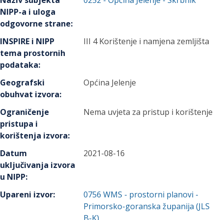
Naziv subjekta
0252
-
Općina Jelenje
- Skrbnik
NIPP-a i uloga
odgovorne strane
:
INSPIRE i NIPP
III 4 Korištenje i namjena zemljišta
tema prostornih
podataka
:
Geografski
Općina Jelenje
obuhvat izvora
:
Ograničenje
Nema uvjeta za pristup i korištenje
pristupa i
korištenja izvora
:
Datum
2021-08-16
uključivanja izvora
u NIPP
:
Upareni izvor
:
0756
WMS - prostorni planovi -
Primorsko-goranska županija (JLS
B-K)