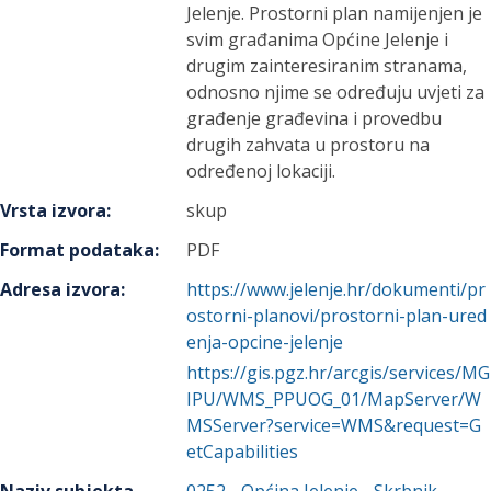
Jelenje. Prostorni plan namijenjen je
svim građanima Općine Jelenje i
drugim zainteresiranim stranama,
odnosno njime se određuju uvjeti za
građenje građevina i provedbu
drugih zahvata u prostoru na
određenoj lokaciji.
Vrsta izvora
:
skup
Format podataka
:
PDF
Adresa izvora
:
https://www.jelenje.hr/dokumenti/pr
ostorni-planovi/prostorni-plan-ured
enja-opcine-jelenje
https://gis.pgz.hr/arcgis/services/MG
IPU/WMS_PPUOG_01/MapServer/W
MSServer?service=WMS&request=G
etCapabilities