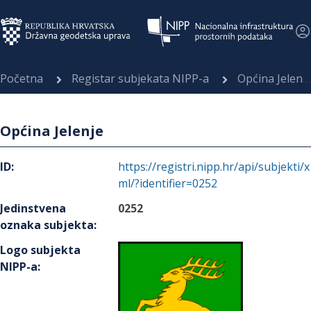
Početna
Registar subjekata NIPP-a
Općina Jelenje
Općina Jelenje
ID
:
https://registri.nipp.hr/api/subjekti/x
ml/?identifier=0252
Jedinstvena
0252
oznaka subjekta
:
Logo subjekta
NIPP-a
: