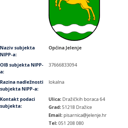
Naziv subjekta
Općina Jelenje
NIPP-a
:
OIB subjekta NIPP-
37666833094
a
:
Razina nadležnosti
lokalna
subjekta NIPP-a
:
Kontakt podaci
Ulica:
Dražičkih boraca
64
subjekta
:
Grad:
51218
Dražice
Email:
pisarnica@jelenje.hr
Tel:
051 208 080