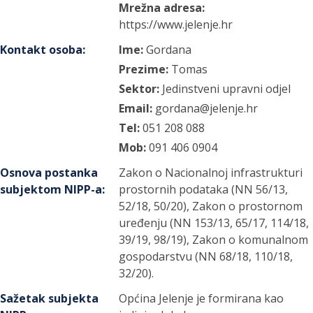
Mrežna adresa:
https://www.jelenje.hr
Kontakt osoba
:
Ime:
Gordana
Prezime:
Tomas
Sektor:
Jedinstveni upravni odjel
Email:
gordana@jelenje.hr
Tel:
051 208 088
Mob:
091 406 0904
Osnova postanka
Zakon o Nacionalnoj infrastrukturi
subjektom NIPP-a
:
prostornih podataka (NN 56/13,
52/18, 50/20), Zakon o prostornom
uređenju (NN 153/13, 65/17, 114/18,
39/19, 98/19), Zakon o komunalnom
gospodarstvu (NN 68/18, 110/18,
32/20).
Sažetak subjekta
Općina Jelenje je formirana kao