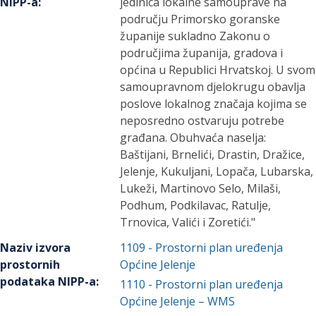
NIPP-a
:
jedinica lokalne samouprave na
području Primorsko goranske
županije sukladno Zakonu o
područjima županija, gradova i
općina u Republici Hrvatskoj. U svom
samoupravnom djelokrugu obavlja
poslove lokalnog značaja kojima se
neposredno ostvaruju potrebe
građana. Obuhvaća naselja:
Baštijani, Brnelići, Drastin, Dražice,
Jelenje, Kukuljani, Lopača, Lubarska,
Lukeži, Martinovo Selo, Milaši,
Podhum, Podkilavac, Ratulje,
Trnovica, Valići i Zoretići."
Naziv izvora
1109
-
Prostorni plan uređenja
prostornih
Općine Jelenje
podataka NIPP-a
:
1110
-
Prostorni plan uređenja
Općine Jelenje – WMS