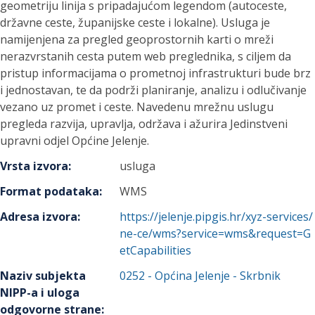
geometriju linija s pripadajućom legendom (autoceste,
državne ceste, županijske ceste i lokalne). Usluga je
namijenjena za pregled geoprostornih karti o mreži
nerazvrstanih cesta putem web preglednika, s ciljem da
pristup informacijama o prometnoj infrastrukturi bude brz
i jednostavan, te da podrži planiranje, analizu i odlučivanje
vezano uz promet i ceste. Navedenu mrežnu uslugu
pregleda razvija, upravlja, održava i ažurira Jedinstveni
upravni odjel Općine Jelenje.
Vrsta izvora
:
usluga
Format podataka
:
WMS
Adresa izvora
:
https://jelenje.pipgis.hr/xyz-services/
ne-ce/wms?service=wms&request=G
etCapabilities
Naziv subjekta
0252
-
Općina Jelenje
- Skrbnik
NIPP-a i uloga
odgovorne strane
: