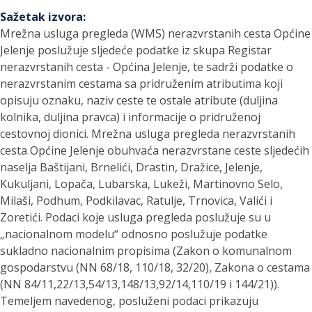
Sažetak izvora
:
Mrežna usluga pregleda (WMS) nerazvrstanih cesta Općine
Jelenje poslužuje sljedeće podatke iz skupa Registar
nerazvrstanih cesta - Općina Jelenje, te sadrži podatke o
nerazvrstanim cestama sa pridruženim atributima koji
opisuju oznaku, naziv ceste te ostale atribute (duljina
kolnika, duljina pravca) i informacije o pridruženoj
cestovnoj dionici. Mrežna usluga pregleda nerazvrstanih
cesta Općine Jelenje obuhvaća nerazvrstane ceste sljedećih
naselja Baštijani, Brnelići, Drastin, Dražice, Jelenje,
Kukuljani, Lopača, Lubarska, Lukeži, Martinovno Selo,
Milaši, Podhum, Podkilavac, Ratulje, Trnovica, Valići i
Zoretići. Podaci koje usluga pregleda poslužuje su u
„nacionalnom modelu“ odnosno poslužuje podatke
sukladno nacionalnim propisima (Zakon o komunalnom
gospodarstvu (NN 68/18, 110/18, 32/20), Zakona o cestama
(NN 84/11,22/13,54/13,148/13,92/14,110/19 i 144/21)).
Temeljem navedenog, posluženi podaci prikazuju