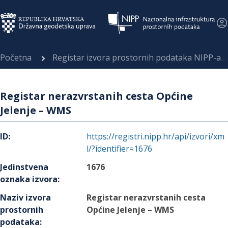
Početna
Registar izvora prostornih podataka NIPP-a
Registar nerazvrstanih cesta Općine
Jelenje – WMS
ID
:
https://registri.nipp.hr/api/izvori/xm
l/?identifier=1676
Jedinstvena
1676
oznaka izvora
:
Naziv izvora
Registar nerazvrstanih cesta
prostornih
Općine Jelenje – WMS
podataka
: