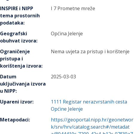
INSPIRE i NIPP
I 7 Prometne mreže
tema prostornih
podataka
:
Geografski
Općina Jelenje
obuhvat izvora
:
Ograničenje
Nema uvjeta za pristup i korištenje
pristupa i
korištenja izvora
:
Datum
2025-03-03
uključivanja izvora
u NIPP
:
Upareni izvor
:
1111
Registar nerazvrstanih cesta
Općine Jelenje
Metapodaci
:
https://geoportal.nipp.hr/geonetwor
k/srv/hrv/catalog.search#/metadat