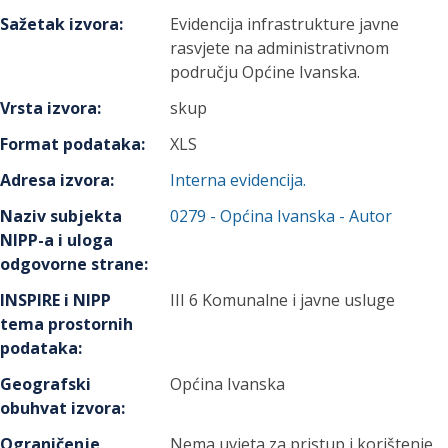
Sažetak izvora
:
Evidencija infrastrukture javne
rasvjete na administrativnom
području Općine Ivanska.
Vrsta izvora
:
skup
Format podataka
:
XLS
Adresa izvora
:
Interna evidencija.
Naziv subjekta
0279
-
Općina Ivanska
- Autor
NIPP-a i uloga
odgovorne strane
:
INSPIRE i NIPP
III 6 Komunalne i javne usluge
tema prostornih
podataka
:
Geografski
Općina Ivanska
obuhvat izvora
:
Ograničenje
Nema uvjeta za pristup i korištenje