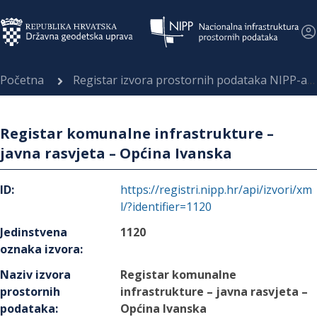
Početna
Registar izvora prostornih podataka NIPP-a
Registar komunalne infrastrukture –
javna rasvjeta – Općina Ivanska
ID
:
https://registri.nipp.hr/api/izvori/xm
l/?identifier=1120
Jedinstvena
1120
oznaka izvora
:
Naziv izvora
Registar komunalne
prostornih
infrastrukture – javna rasvjeta –
podataka
:
Općina Ivanska