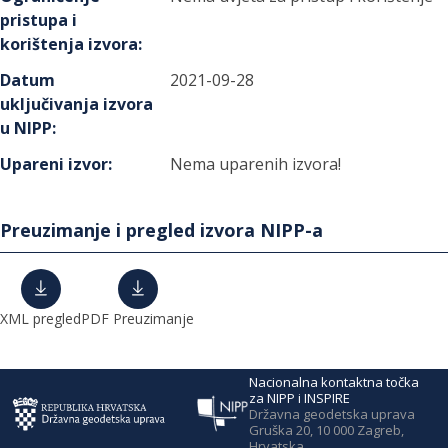
pristupa i
korištenja izvora
:
Datum
2021-09-28
uključivanja izvora
u NIPP
:
Upareni izvor
:
Nema uparenih izvora!
Preuzimanje i pregled izvora NIPP-a
XML pregled
PDF Preuzimanje
Nacionalna kontaktna točka
za NIPP i INSPIRE
Državna geodetska uprava
Gruška 20, 10 000 Zagreb,
Hrvatska