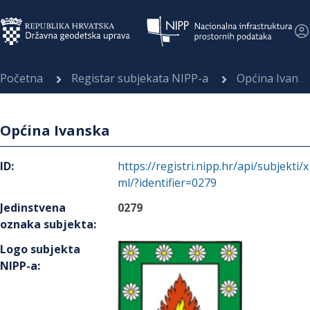
Početna
Registar subjekata NIPP-a
Općina Ivanska
Općina Ivanska
ID
:
https://registri.nipp.hr/api/subjekti/x
ml/?identifier=0279
Jedinstvena
0279
oznaka subjekta
:
Logo subjekta
NIPP-a
: