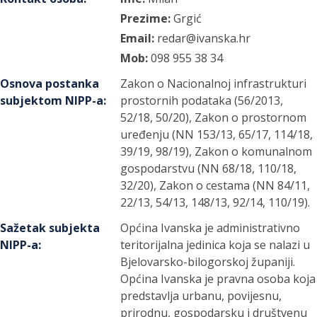
Prezime:
Grgić
Email:
redar@ivanska.hr
Mob:
098 955 38 34
Osnova postanka
Zakon o Nacionalnoj infrastrukturi
subjektom NIPP-a
:
prostornih podataka (56/2013,
52/18, 50/20), Zakon o prostornom
uređenju (NN 153/13, 65/17, 114/18,
39/19, 98/19), Zakon o komunalnom
gospodarstvu (NN 68/18, 110/18,
32/20), Zakon o cestama (NN 84/11,
22/13, 54/13, 148/13, 92/14, 110/19).
Sažetak subjekta
Općina Ivanska je administrativno
NIPP-a
:
teritorijalna jedinica koja se nalazi u
Bjelovarsko-bilogorskoj županiji.
Općina Ivanska je pravna osoba koja
predstavlja urbanu, povijesnu,
prirodnu, gospodarsku i društvenu