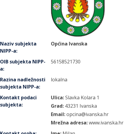
Naziv subjekta
Općina Ivanska
NIPP-a
:
OIB subjekta NIPP-
56158521730
a
:
Razina nadležnosti
lokalna
subjekta NIPP-a
:
Kontakt podaci
Ulica:
Slavka Kolara
1
subjekta
:
Grad:
43231
Ivanska
Email:
opcina@ivanska.hr
Mrežna adresa:
www.ivanska.hr
Kontakt osoba
:
Ime:
Milan