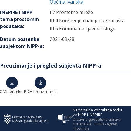
Općina Ivanska
INSPIRE i NIPP
I 7 Prometne mreže
tema prostornih
III 4 Korištenje i namjena zemljišta
podataka
:
III 6 Komunalne i javne usluge
Datum postanka
2021-09-28
subjektom NIPP-a
:
Preuzimanje i pregled subjekta NIPP-a
XML pregled
PDF Preuzimanje
Nacionalna kontaktna točka
za NIPP i INSPIRE
Državna geodetska uprava
Gruška 20, 10 000 Zagreb,
Hrvatska