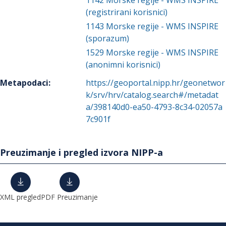
1142
Morske regije - WMS INSPIRE
(registrirani korisnici)
1143
Morske regije - WMS INSPIRE
(sporazum)
1529
Morske regije - WMS INSPIRE
(anonimni korisnici)
Metapodaci
:
https://geoportal.nipp.hr/geonetwor
k/srv/hrv/catalog.search#/metadat
a/398140d0-ea50-4793-8c34-02057a
7c901f
Preuzimanje i pregled izvora NIPP-a
XML pregled
PDF Preuzimanje