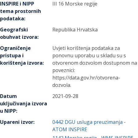
INSPIRE i NIPP
III 16 Morske regije
tema prostornih
podataka
:
Geografski
Republika Hrvatska
obuhvat izvora
:
Ograničenje
Uvjeti korištenja podataka za
pristupa i
ponovnu uporabu u skladu su s
korištenja izvora
:
otvorenom dozvolom dostupnom na
poveznici:
https://data.gov.hr/otvorena-
dozvola.
Datum
2021-09-28
uključivanja izvora
u NIPP
:
Upareni izvor
:
0442
DGU usluga preuzimanja -
ATOM INSPIRE