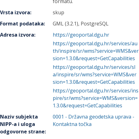
formatu.
Vrsta izvora
:
skup
Format podataka
:
GML (3.2.1), PostgreSQL
Adresa izvora
:
https://geoportal.dgu.hr
https://geoportal.dgu.hr/services/au
th/inspire/sr/wms?service=WMS&ver
sion=1.3.0&request=GetCapabilities
https://geoportal.dgu.hr/services/sl
a/inspire/sr/wms?service=WMS&ver
sion=1.3.0&request=GetCapabilities
https://geoportal.dgu.hr/services/ins
pire/sr/wms?service=WMS&version=
1.3.0&request=GetCapabilities
Naziv subjekta
0001
-
Državna geodetska uprava
-
NIPP-a i uloga
Kontaktna točka
odgovorne strane
: