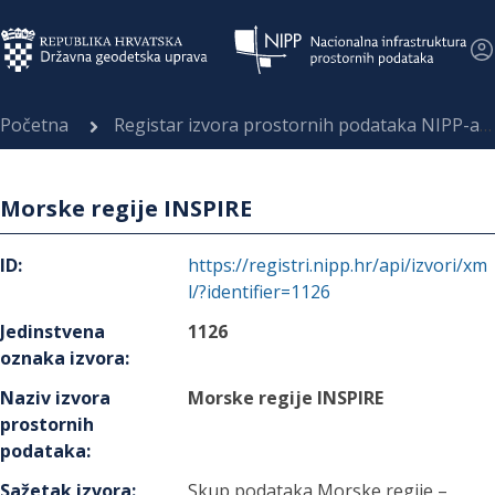
Početna
Registar izvora prostornih podataka NIPP-a
Morske regije INSPIRE
ID
:
https://registri.nipp.hr/api/izvori/xm
l/?identifier=1126
Jedinstvena
1126
oznaka izvora
:
Naziv izvora
Morske regije INSPIRE
prostornih
podataka
:
Sažetak izvora
:
Skup podataka Morske regije –