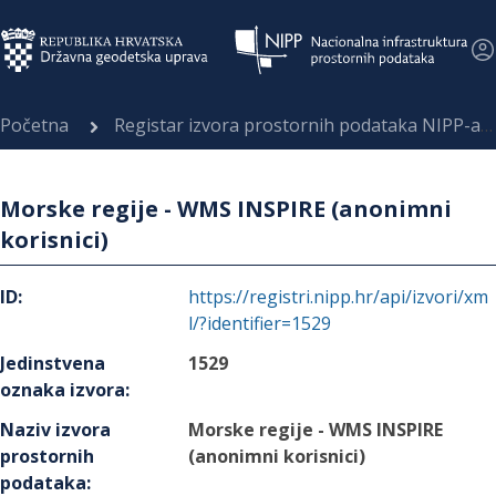
Početna
Registar izvora prostornih podataka NIPP-a
Morske regije - WMS INSPIRE (anonimni
korisnici)
ID
:
https://registri.nipp.hr/api/izvori/xm
l/?identifier=1529
Jedinstvena
1529
oznaka izvora
:
Naziv izvora
Morske regije - WMS INSPIRE
prostornih
(anonimni korisnici)
podataka
: