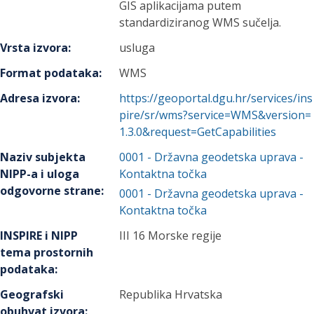
GIS aplikacijama putem
standardiziranog WMS sučelja.
Vrsta izvora
:
usluga
Format podataka
:
WMS
Adresa izvora
:
https://geoportal.dgu.hr/services/ins
pire/sr/wms?service=WMS&version=
1.3.0&request=GetCapabilities
Naziv subjekta
0001
-
Državna geodetska uprava
-
NIPP-a i uloga
Kontaktna točka
odgovorne strane
:
0001
-
Državna geodetska uprava
-
Kontaktna točka
INSPIRE i NIPP
III 16 Morske regije
tema prostornih
podataka
:
Geografski
Republika Hrvatska
obuhvat izvora
: