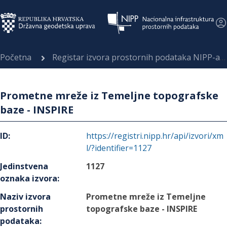
Početna
Registar izvora prostornih podataka NIPP-a
Prometne mreže iz Temeljne topografske
baze - INSPIRE
ID
:
https://registri.nipp.hr/api/izvori/xm
l/?identifier=1127
Jedinstvena
1127
oznaka izvora
:
Naziv izvora
Prometne mreže iz Temeljne
prostornih
topografske baze - INSPIRE
podataka
: