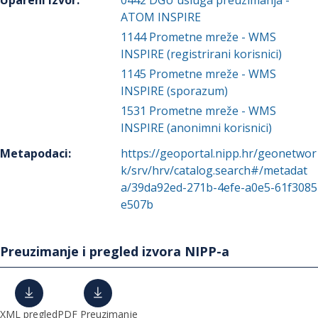
Upareni izvor
:
0442
DGU usluga preuzimanja -
ATOM INSPIRE
1144
Prometne mreže - WMS
INSPIRE (registrirani korisnici)
1145
Prometne mreže - WMS
INSPIRE (sporazum)
1531
Prometne mreže - WMS
INSPIRE (anonimni korisnici)
Metapodaci
:
https://geoportal.nipp.hr/geonetwor
k/srv/hrv/catalog.search#/metadat
a/39da92ed-271b-4efe-a0e5-61f3085
e507b
Preuzimanje i pregled izvora NIPP-a
XML pregled
PDF Preuzimanje