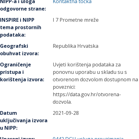
NIPP-a i uloga
Kontaktna točka
odgovorne strane
:
INSPIRE i NIPP
I 7 Prometne mreže
tema prostornih
podataka
:
Geografski
Republika Hrvatska
obuhvat izvora
:
Ograničenje
Uvjeti korištenja podataka za
pristupa i
ponovnu uporabu u skladu su s
korištenja izvora
:
otvorenom dozvolom dostupnom na
poveznici:
https://data.gov.hr/otvorena-
dozvola.
Datum
2021-09-28
uključivanja izvora
u NIPP
: