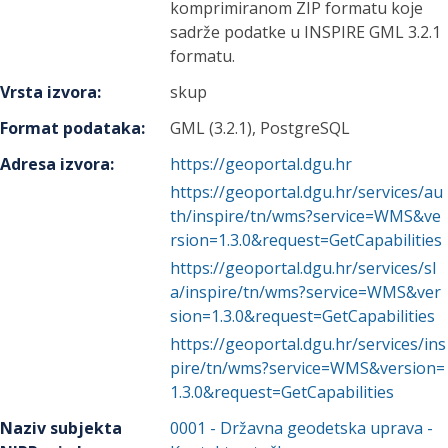
komprimiranom ZIP formatu koje
sadrže podatke u INSPIRE GML 3.2.1
formatu.
Vrsta izvora
:
skup
Format podataka
:
GML (3.2.1), PostgreSQL
Adresa izvora
:
https://geoportal.dgu.hr
https://geoportal.dgu.hr/services/au
th/inspire/tn/wms?service=WMS&ve
rsion=1.3.0&request=GetCapabilities
https://geoportal.dgu.hr/services/sl
a/inspire/tn/wms?service=WMS&ver
sion=1.3.0&request=GetCapabilities
https://geoportal.dgu.hr/services/ins
pire/tn/wms?service=WMS&version=
1.3.0&request=GetCapabilities
Naziv subjekta
0001
-
Državna geodetska uprava
-