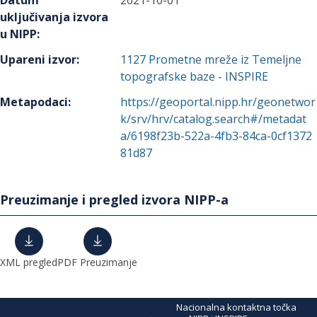
Datum
2021-10-01
uključivanja izvora
u NIPP
:
Upareni izvor
:
1127
Prometne mreže iz Temeljne
topografske baze - INSPIRE
Metapodaci
:
https://geoportal.nipp.hr/geonetwor
k/srv/hrv/catalog.search#/metadat
a/6198f23b-522a-4fb3-84ca-0cf1372
81d87
Preuzimanje i pregled izvora NIPP-a
XML pregled
PDF Preuzimanje
Nacionalna kontaktna točka