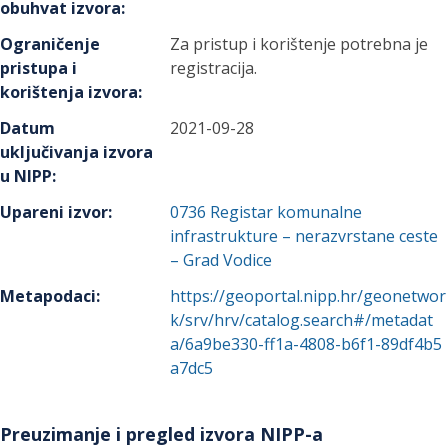
obuhvat izvora
:
Ograničenje
Za pristup i korištenje potrebna je
pristupa i
registracija.
korištenja izvora
:
Datum
2021-09-28
uključivanja izvora
u NIPP
:
Upareni izvor
:
0736
Registar komunalne
infrastrukture – nerazvrstane ceste
– Grad Vodice
Metapodaci
:
https://geoportal.nipp.hr/geonetwor
k/srv/hrv/catalog.search#/metadat
a/6a9be330-ff1a-4808-b6f1-89df4b5
a7dc5
Preuzimanje i pregled izvora NIPP-a