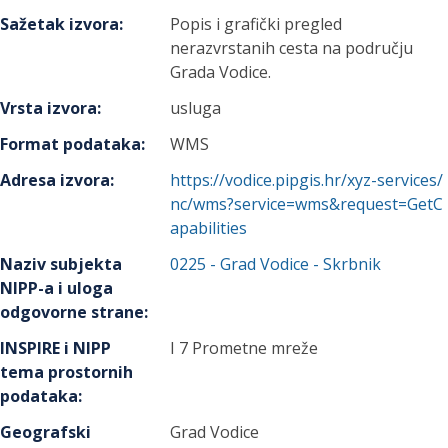
Sažetak izvora
:
Popis i grafički pregled
nerazvrstanih cesta na području
Grada Vodice.
Vrsta izvora
:
usluga
Format podataka
:
WMS
Adresa izvora
:
https://vodice.pipgis.hr/xyz-services/
nc/wms?service=wms&request=GetC
apabilities
Naziv subjekta
0225
-
Grad Vodice
- Skrbnik
NIPP-a i uloga
odgovorne strane
:
INSPIRE i NIPP
I 7 Prometne mreže
tema prostornih
podataka
:
Geografski
Grad Vodice