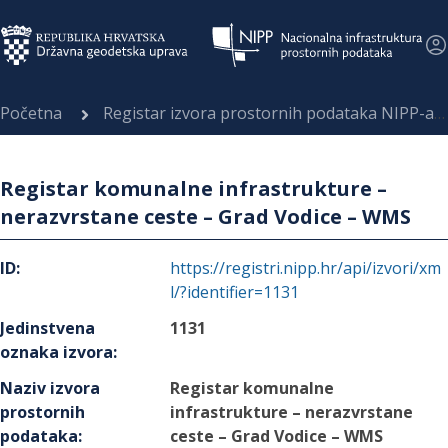
Početna
Registar izvora prostornih podataka NIPP-a
Registar komunalne infrastrukture –
nerazvrstane ceste – Grad Vodice – WMS
ID
:
https://registri.nipp.hr/api/izvori/xm
l/?identifier=1131
Jedinstvena
1131
oznaka izvora
:
Naziv izvora
Registar komunalne
prostornih
infrastrukture – nerazvrstane
podataka
:
ceste – Grad Vodice – WMS