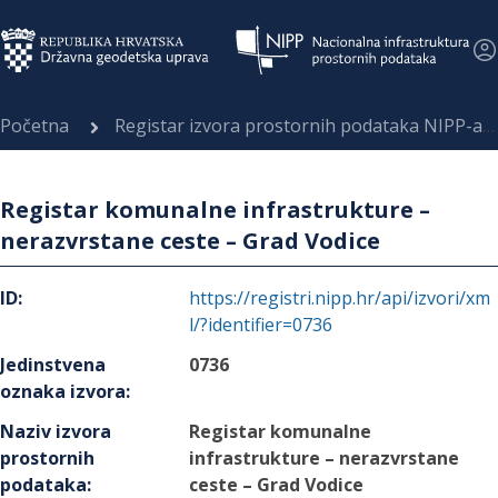
Početna
Registar izvora prostornih podataka NIPP-a
Registar komunalne infrastrukture –
nerazvrstane ceste – Grad Vodice
ID
:
https://registri.nipp.hr/api/izvori/xm
l/?identifier=0736
Jedinstvena
0736
oznaka izvora
:
Naziv izvora
Registar komunalne
prostornih
infrastrukture – nerazvrstane
podataka
:
ceste – Grad Vodice