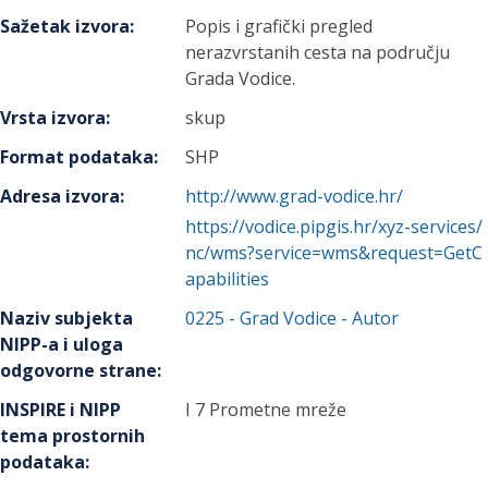
Sažetak izvora
:
Popis i grafički pregled
nerazvrstanih cesta na području
Grada Vodice.
Vrsta izvora
:
skup
Format podataka
:
SHP
Adresa izvora
:
http://www.grad-vodice.hr/
https://vodice.pipgis.hr/xyz-services/
nc/wms?service=wms&request=GetC
apabilities
Naziv subjekta
0225
-
Grad Vodice
- Autor
NIPP-a i uloga
odgovorne strane
:
INSPIRE i NIPP
I 7 Prometne mreže
tema prostornih
podataka
: