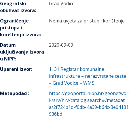
Geografski
Grad Vodice
obuhvat izvora
:
Ograničenje
Nema uvjeta za pristup i korištenje
pristupa i
korištenja izvora
:
Datum
2020-09-09
uključivanja izvora
u NIPP
:
Upareni izvor
:
1131
Registar komunalne
infrastrukture – nerazvrstane ceste
– Grad Vodice – WMS
Metapodaci
:
https://geoportal.nipp.hr/geonetwor
k/srv/hrv/catalog.search#/metadat
a/2f724b1d-f0db-4a39-b64c-3e04131
936bd