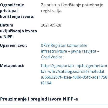
Ograničenje
Za pristup i korištenje potrebna je
pristupa i
registracija.
korištenja izvora
:
Datum
2021-09-28
uključivanja izvora
u NIPP
:
Upareni izvor
:
0739
Registar komunalne
infrastrukture – javna rasvjeta –
Grad Vodice
Metapodaci
:
https://geoportal.nipp.hr/geonetwor
k/srv/hrv/catalog.search#/metadat
a/6663287f-4cea-46bd-85fd-ade1758
f8164
Preuzimanje i pregled izvora NIPP-a