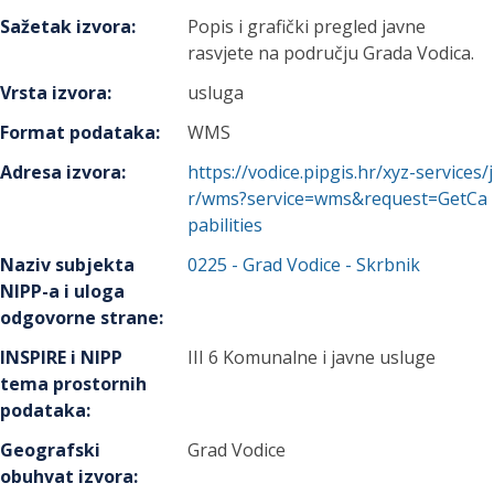
Sažetak izvora
:
Popis i grafički pregled javne
rasvjete na području Grada Vodica.
Vrsta izvora
:
usluga
Format podataka
:
WMS
Adresa izvora
:
https://vodice.pipgis.hr/xyz-services/j
r/wms?service=wms&request=GetCa
pabilities
Naziv subjekta
0225
-
Grad Vodice
- Skrbnik
NIPP-a i uloga
odgovorne strane
:
INSPIRE i NIPP
III 6 Komunalne i javne usluge
tema prostornih
podataka
:
Geografski
Grad Vodice
obuhvat izvora
: