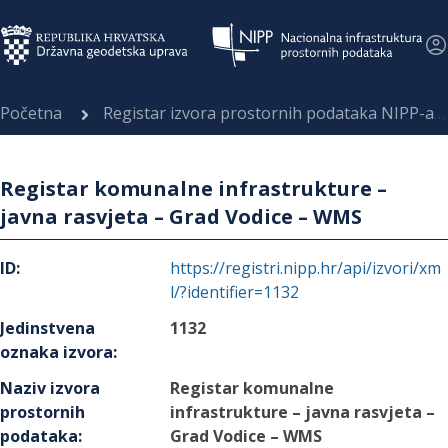
Početna
Registar izvora prostornih podataka NIPP-a
Registar komunalne infrastrukture –
javna rasvjeta – Grad Vodice – WMS
ID
:
https://registri.nipp.hr/api/izvori/xm
l/?identifier=1132
Jedinstvena
1132
oznaka izvora
:
Naziv izvora
Registar komunalne
prostornih
infrastrukture – javna rasvjeta –
podataka
:
Grad Vodice – WMS