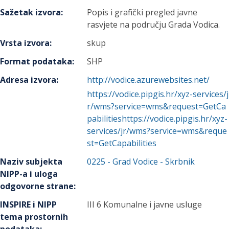
Sažetak izvora
:
Popis i grafički pregled javne
rasvjete na području Grada Vodica.
Vrsta izvora
:
skup
Format podataka
:
SHP
Adresa izvora
:
http://vodice.azurewebsites.net/
https://vodice.pipgis.hr/xyz-services/j
r/wms?service=wms&request=GetCa
pabilitieshttps://vodice.pipgis.hr/xyz-
services/jr/wms?service=wms&reque
st=GetCapabilities
Naziv subjekta
0225
-
Grad Vodice
- Skrbnik
NIPP-a i uloga
odgovorne strane
:
INSPIRE i NIPP
III 6 Komunalne i javne usluge
tema prostornih