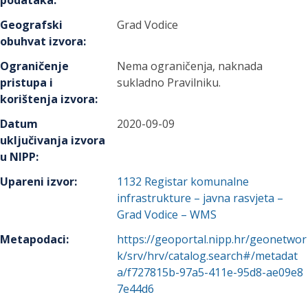
podataka
:
Geografski
Grad Vodice
obuhvat izvora
:
Ograničenje
Nema ograničenja, naknada
pristupa i
sukladno Pravilniku.
korištenja izvora
:
Datum
2020-09-09
uključivanja izvora
u NIPP
:
Upareni izvor
:
1132
Registar komunalne
infrastrukture – javna rasvjeta –
Grad Vodice – WMS
Metapodaci
:
https://geoportal.nipp.hr/geonetwor
k/srv/hrv/catalog.search#/metadat
a/f727815b-97a5-411e-95d8-ae09e8
7e44d6