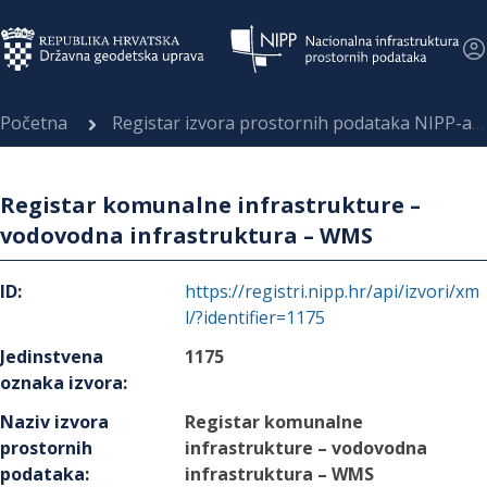
Početna
Registar izvora prostornih podataka NIPP-a
Registar komunalne infrastrukture –
vodovodna infrastruktura – WMS
ID
:
https://registri.nipp.hr/api/izvori/xm
l/?identifier=1175
Jedinstvena
1175
oznaka izvora
:
Naziv izvora
Registar komunalne
prostornih
infrastrukture – vodovodna
podataka
:
infrastruktura – WMS