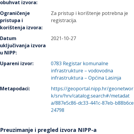
obuhvat izvora
:
Ograničenje
Za pristup i korištenje potrebna je
pristupa i
registracija.
korištenja izvora
:
Datum
2021-10-27
uključivanja izvora
u NIPP
:
Upareni izvor
:
0783
Registar komunalne
infrastrukture – vodovodna
infrastruktura – Općina Lasinja
Metapodaci
:
https://geoportal.nipp.hr/geonetwor
k/srv/hrv/catalog.search#/metadat
a/887e5c86-dc33-441c-87eb-b88b6ce
24798
Preuzimanje i pregled izvora NIPP-a