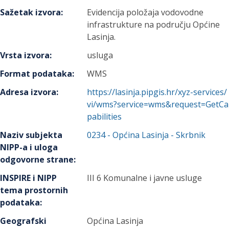
Sažetak izvora
:
Evidencija položaja vodovodne
infrastrukture na području Općine
Lasinja.
Vrsta izvora
:
usluga
Format podataka
:
WMS
Adresa izvora
:
https://lasinja.pipgis.hr/xyz-services/
vi/wms?service=wms&request=GetCa
pabilities
Naziv subjekta
0234
-
Općina Lasinja
- Skrbnik
NIPP-a i uloga
odgovorne strane
:
INSPIRE i NIPP
III 6 Komunalne i javne usluge
tema prostornih
podataka
:
Geografski
Općina Lasinja