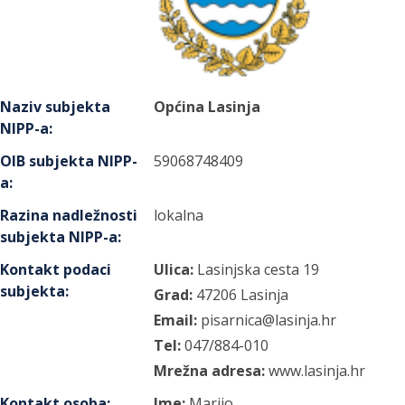
Naziv subjekta
Općina Lasinja
NIPP-a
:
OIB subjekta NIPP-
59068748409
a
:
Razina nadležnosti
lokalna
subjekta NIPP-a
:
Kontakt podaci
Ulica:
Lasinjska cesta
19
subjekta
:
Grad:
47206
Lasinja
Email:
pisarnica@lasinja.hr
Tel:
047/884-010
Mrežna adresa:
www.lasinja.hr
Kontakt osoba
:
Ime:
Marijo