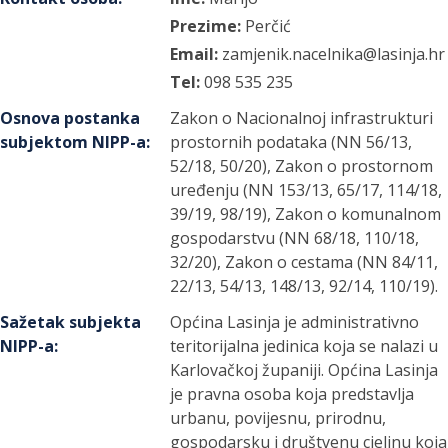
Prezime:
Perčić
Email:
zamjenik.nacelnika@lasinja.hr
Tel:
098 535 235
Osnova postanka
Zakon o Nacionalnoj infrastrukturi
subjektom NIPP-a
:
prostornih podataka (NN 56/13,
52/18, 50/20), Zakon o prostornom
uređenju (NN 153/13, 65/17, 114/18,
39/19, 98/19), Zakon o komunalnom
gospodarstvu (NN 68/18, 110/18,
32/20), Zakon o cestama (NN 84/11,
22/13, 54/13, 148/13, 92/14, 110/19).
Sažetak subjekta
Općina Lasinja je administrativno
NIPP-a
:
teritorijalna jedinica koja se nalazi u
Karlovačkoj županiji. Općina Lasinja
je pravna osoba koja predstavlja
urbanu, povijesnu, prirodnu,
gospodarsku i društvenu cjelinu koja