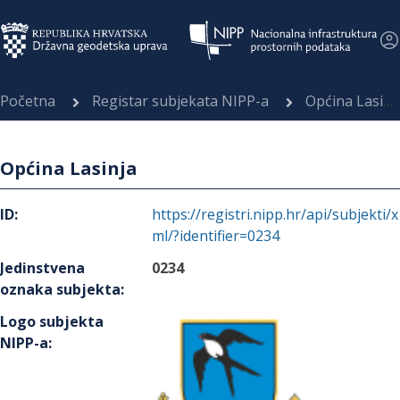
Početna
Registar subjekata NIPP-a
Općina Lasinja
Općina Lasinja
ID
:
https://registri.nipp.hr/api/subjekti/x
ml/?identifier=0234
Jedinstvena
0234
oznaka subjekta
:
Logo subjekta
NIPP-a
: