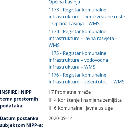
Općina Lasinja
1173
-
Registar komunalne
infrastrukture – nerazvrstane ceste
– Općina Lasinja – WMS
1174
-
Registar komunalne
infrastrukture – javna rasvjeta –
WMS
1175
-
Registar komunalne
infrastrukture – vodovodna
infrastruktura – WMS
1176
-
Registar komunalne
infrastrukture – zeleni otoci – WMS
INSPIRE i NIPP
I 7 Prometne mreže
tema prostornih
III 4 Korištenje i namjena zemljišta
podataka
:
III 6 Komunalne i javne usluge
Datum postanka
2020-09-14
subjektom NIPP-a
: