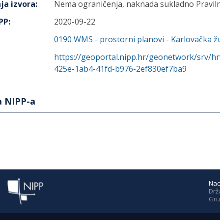
ja izvora
:
Nema ograničenja, naknada sukladno Praviln
IPP
:
2020-09-22
0190
WMS - prostorni planovi - Karlovačka ž
https://geoportal.nipp.hr/geonetwork/srv/h
425e-1ab4-41fd-b976-2ef830ef7ba9
a NIPP-a
Nac
Drž
Gru