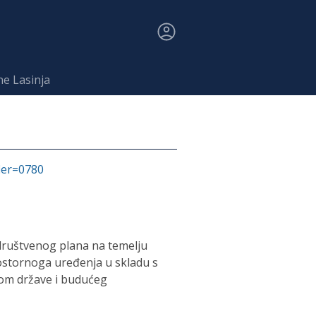
ne Lasinja
fier=0780
 društvenog plana na temelju
rostornoga uređenja u skladu s
kom države i budućeg