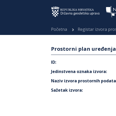
Početna
Registar izvora pr
Prostorni plan uređenja
ID
:
Jedinstvena oznaka izvora
:
Naziv izvora prostornih podat
Sažetak izvora
: