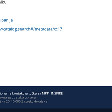
iku.
upanija
rv/catalog.search#/metadata/cc17
ionalna kontaktna točka za NIPP i INSPIRE
avna geodetska uprava
ška 20, 10 000 Zagreb, Hrvatska