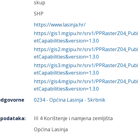
skup
SHP
https://www.lasinja.hr/
https://gis1.mgipu.hr/srv1/PPRasterZ04_P
etCapabilities&version=1.3.0
https://gis2.mgipu.hr/srv1/PPRasterZ04_P
etCapabilities&version=1.3.0
https://gis3.mgipu.hr/srv1/PPRasterZ04_P
etCapabilities&version=1.3.0
https://gis4.mgipu.hr/srv1/PPRasterZ04_P
etCapabilities&version=1.3.0
 odgovorne
0234
-
Općina Lasinja
- Skrbnik
h podataka
:
III 4 Korištenje i namjena zemljišta
Općina Lasinja