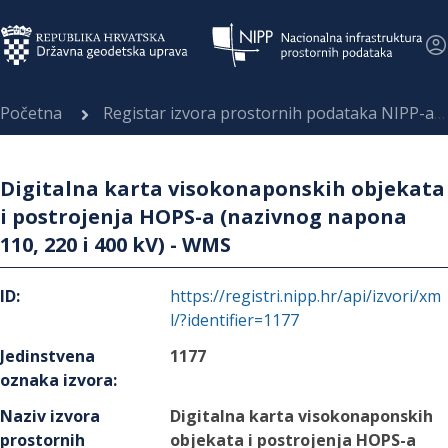
Početna
Registar izvora prostornih podataka NIPP-a
Digitalna karta visokonaponskih objekata
i postrojenja HOPS-a (nazivnog napona
110, 220 i 400 kV) - WMS
ID
:
https://registri.nipp.hr/api/izvori/xm
l/?identifier=1177
Jedinstvena
1177
oznaka izvora
:
Naziv izvora
Digitalna karta visokonaponskih
prostornih
objekata i postrojenja HOPS-a