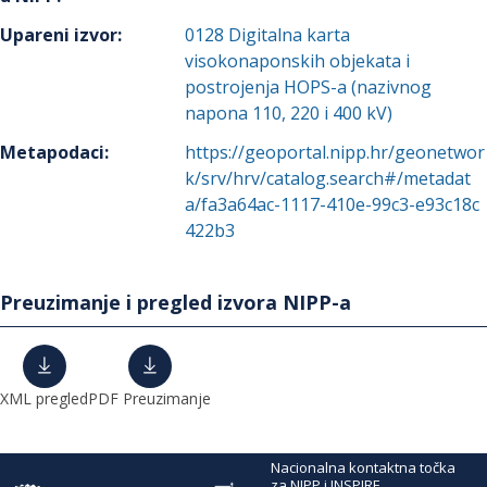
Upareni izvor
:
0128
Digitalna karta
visokonaponskih objekata i
postrojenja HOPS-a (nazivnog
napona 110, 220 i 400 kV)
Metapodaci
:
https://geoportal.nipp.hr/geonetwor
k/srv/hrv/catalog.search#/metadat
a/fa3a64ac-1117-410e-99c3-e93c18c
422b3
Preuzimanje i pregled izvora NIPP-a
XML pregled
PDF Preuzimanje
Nacionalna kontaktna točka
za NIPP i INSPIRE