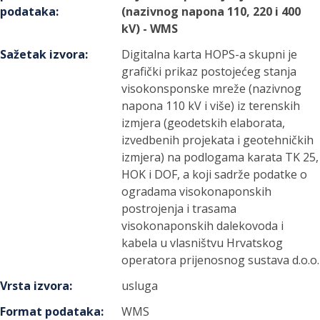
podataka
:
(nazivnog napona 110, 220 i 400
kV) - WMS
Sažetak izvora
:
Digitalna karta HOPS-a skupni je
grafički prikaz postojećeg stanja
visokonsponske mreže (nazivnog
napona 110 kV i više) iz terenskih
izmjera (geodetskih elaborata,
izvedbenih projekata i geotehničkih
izmjera) na podlogama karata TK 25,
HOK i DOF, a koji sadrže podatke o
ogradama visokonaponskih
postrojenja i trasama
visokonaponskih dalekovoda i
kabela u vlasništvu Hrvatskog
operatora prijenosnog sustava d.o.o.
Vrsta izvora
:
usluga
Format podataka
:
WMS