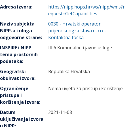
Adresa izvora
:
https://nipp.hops.hr/ws/nipp/wms?r
equest=GetCapabilities
Naziv subjekta
0030
-
Hrvatski operator
NIPP-a i uloga
prijenosnog sustava d.o.o.
-
odgovorne strane
:
Kontaktna točka
INSPIRE i NIPP
III 6 Komunalne i javne usluge
tema prostornih
podataka
:
Geografski
Republika Hrvatska
obuhvat izvora
:
Ograničenje
Nema uvjeta za pristup i korištenje
pristupa i
korištenja izvora
:
Datum
2021-11-08
uključivanja izvora
u NIPP
: