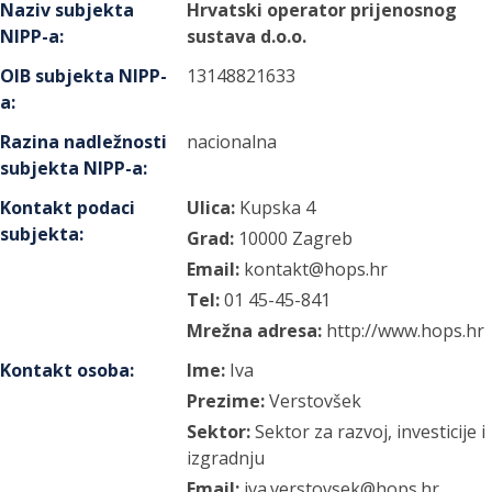
Naziv subjekta
Hrvatski operator prijenosnog
NIPP-a
:
sustava d.o.o.
OIB subjekta NIPP-
13148821633
a
:
Razina nadležnosti
nacionalna
subjekta NIPP-a
:
Kontakt podaci
Ulica:
Kupska
4
subjekta
:
Grad:
10000
Zagreb
Email:
kontakt@hops.hr
Tel:
01 45-45-841
Mrežna adresa:
http://www.hops.hr
Kontakt osoba
:
Ime:
Iva
Prezime:
Verstovšek
Sektor:
Sektor za razvoj, investicije i
izgradnju
Email:
iva.verstovsek@hops.hr