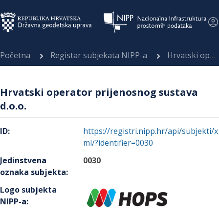
Početna
Registar subjekata NIPP-a
Hrvatski operator prijenosnog sustava d.o.o.
Hrvatski operator prijenosnog sustava
d.o.o.
ID
:
https://registri.nipp.hr/api/subjekti/x
ml/?identifier=0030
Jedinstvena
0030
oznaka subjekta
:
Logo subjekta
NIPP-a
: