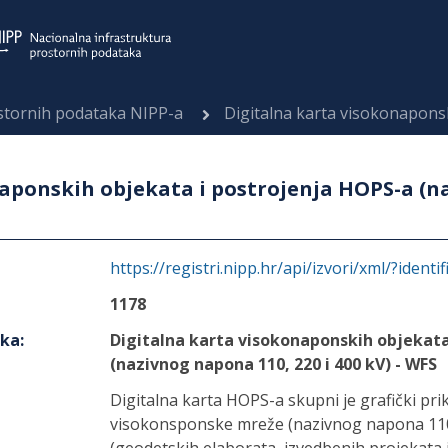
ostornih podataka NIPP-a
Digitalna karta visokonaponskih objekata i postroj
aponskih objekata i postrojenja HOPS-a (n
https://registri.nipp.hr/api/izvori/xml/?identi
1178
aka
:
Digitalna karta visokonaponskih objekata
(nazivnog napona 110, 220 i 400 kV) - WFS
Digitalna karta HOPS-a skupni je grafički pri
visokonsponske mreže (nazivnog napona 110 k