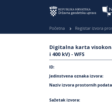
Početna
Registar izvora pr
Digitalna karta visokon
i 400 kV) - WFS
ID
:
Jedinstvena oznaka izvora
:
Naziv izvora prostornih podat
Sažetak izvora
: