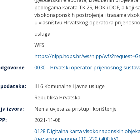
(geodetskih elaborata, izvedbenih projekata 
podlogama karata TK 25, HOK i DOF, a koji 
visokonaponskih postrojenja i trasama viso
u vlasništvu Hrvatskog operatora prijenosnog
usluga
WFS
https://nipp.hops.hr/ws/nipp/wfs?request=Ge
 odgovorne
0030
-
Hrvatski operator prijenosnog sustava
h podataka
:
III 6 Komunalne i javne usluge
Republika Hrvatska
ja izvora
:
Nema uvjeta za pristup i korištenje
IPP
:
2021-11-08
0128
Digitalna karta visokonaponskih objeka
(nazivnog napona 110, 220 i 400 kV)