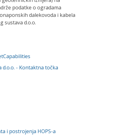
i geotehničkih izmjera) na
sadrže podatke o ogradama
konaponskih dalekovoda i kabela
 sustava d.o.o.
tCapabilities
 d.o.o.
- Kontaktna točka
ta i postrojenja HOPS-a