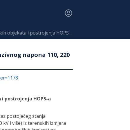
enja HOPS-a (nazivnog napona 110, 220 i 400 kV) - WFS
azivnog napona 110, 220
fier=1178
 i postrojenja HOPS-a
kaz postojećeg stanja
V i više) iz terenskih izmjera