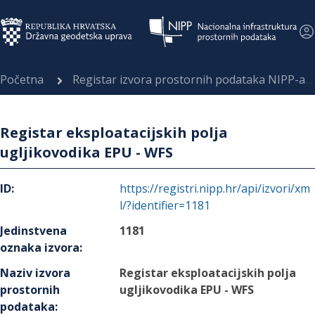
Početna
Registar izvora prostornih podataka NIPP-a
Registar eksploatacijskih polja
ugljikovodika EPU - WFS
ID
:
https://registri.nipp.hr/api/izvori/xm
l/?identifier=1181
Jedinstvena
1181
oznaka izvora
:
Naziv izvora
Registar eksploatacijskih polja
prostornih
ugljikovodika EPU - WFS
podataka
: