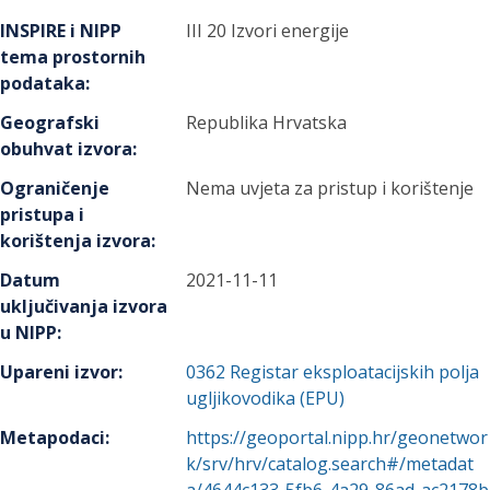
INSPIRE i NIPP
III 20 Izvori energije
tema prostornih
podataka
:
Geografski
Republika Hrvatska
obuhvat izvora
:
Ograničenje
Nema uvjeta za pristup i korištenje
pristupa i
korištenja izvora
:
Datum
2021-11-11
uključivanja izvora
u NIPP
:
Upareni izvor
:
0362
Registar eksploatacijskih polja
ugljikovodika (EPU)
Metapodaci
:
https://geoportal.nipp.hr/geonetwor
k/srv/hrv/catalog.search#/metadat