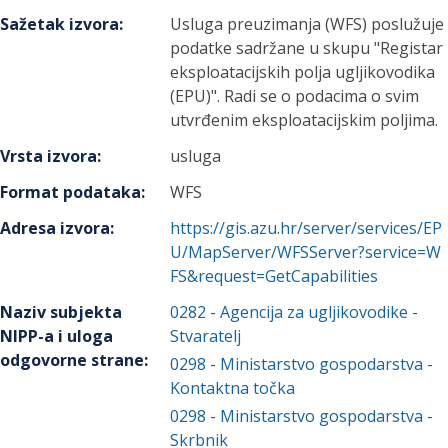
Sažetak izvora
:
Usluga preuzimanja (WFS) poslužuje
podatke sadržane u skupu "Registar
eksploatacijskih polja ugljikovodika
(EPU)". Radi se o podacima o svim
utvrđenim eksploatacijskim poljima.
Vrsta izvora
:
usluga
Format podataka
:
WFS
Adresa izvora
:
https://gis.azu.hr/server/services/EP
U/MapServer/WFSServer?service=W
FS&request=GetCapabilities
Naziv subjekta
0282
-
Agencija za ugljikovodike
-
NIPP-a i uloga
Stvaratelj
odgovorne strane
:
0298
-
Ministarstvo gospodarstva
-
Kontaktna točka
0298
-
Ministarstvo gospodarstva
-
Skrbnik