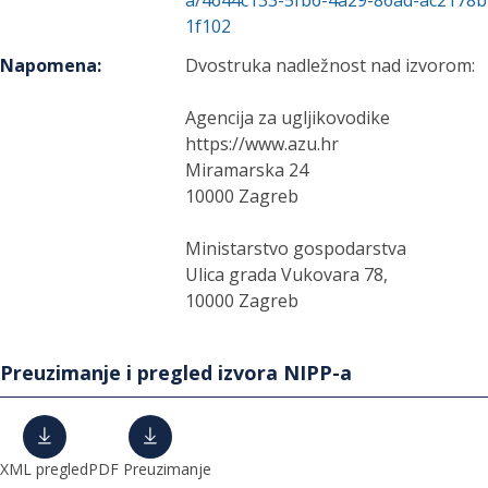
a/4644c133-5fb6-4a29-86ad-ac2178b
1f102
Napomena
:
Dvostruka nadležnost nad izvorom:
Agencija za ugljikovodike
https://www.azu.hr
Miramarska 24
10000 Zagreb
Ministarstvo gospodarstva
Ulica grada Vukovara 78,
10000 Zagreb
Preuzimanje i pregled izvora NIPP-a
XML pregled
PDF Preuzimanje