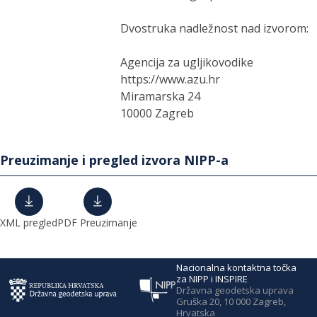
Dvostruka nadležnost nad izvorom:
Agencija za ugljikovodike
https://www.azu.hr
Miramarska 24
10000 Zagreb
Preuzimanje i pregled izvora NIPP-a
XML pregled
PDF Preuzimanje
Nacionalna kontaktna točka
za NIPP i INSPIRE
Državna geodetska uprava
Gruška 20, 10 000 Zagreb,
Hrvatska