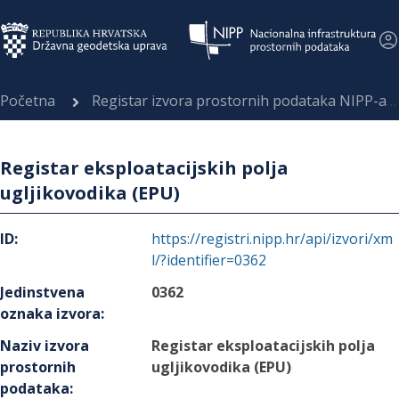
Početna
Registar izvora prostornih podataka NIPP-a
Registar eksploatacijskih polja
ugljikovodika (EPU)
ID
:
https://registri.nipp.hr/api/izvori/xm
l/?identifier=0362
Jedinstvena
0362
oznaka izvora
:
Naziv izvora
Registar eksploatacijskih polja
prostornih
ugljikovodika (EPU)
podataka
: