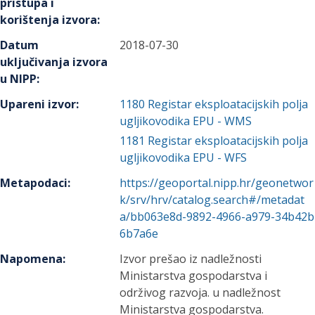
pristupa i
korištenja izvora
:
Datum
2018-07-30
uključivanja izvora
u NIPP
:
Upareni izvor
:
1180
Registar eksploatacijskih polja
ugljikovodika EPU - WMS
1181
Registar eksploatacijskih polja
ugljikovodika EPU - WFS
Metapodaci
:
https://geoportal.nipp.hr/geonetwor
k/srv/hrv/catalog.search#/metadat
a/bb063e8d-9892-4966-a979-34b42b
6b7a6e
Napomena
:
Izvor prešao iz nadležnosti
Ministarstva gospodarstva i
održivog razvoja. u nadležnost
Ministarstva gospodarstva.