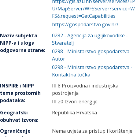
https://gis.azu.hr/server/services/EP
U/MapServer/WFSServer?service=W
FS&request=GetCapabilities
https://gospodarstvo.gov.hr/
Naziv subjekta
0282
-
Agencija za ugljikovodike
-
NIPP-a i uloga
Stvaratelj
odgovorne strane
:
0298
-
Ministarstvo gospodarstva
-
Autor
0298
-
Ministarstvo gospodarstva
-
Kontaktna točka
INSPIRE i NIPP
III 8 Proizvodna i industrijska
tema prostornih
postrojenja
podataka
:
III 20 Izvori energije
Geografski
Republika Hrvatska
obuhvat izvora
:
Ograničenje
Nema uvjeta za pristup i korištenje