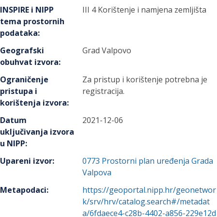
INSPIRE i NIPP
III 4 Korištenje i namjena zemljišta
tema prostornih
podataka
:
Geografski
Grad Valpovo
obuhvat izvora
:
Ograničenje
Za pristup i korištenje potrebna je
pristupa i
registracija.
korištenja izvora
:
Datum
2021-12-06
uključivanja izvora
u NIPP
:
Upareni izvor
:
0773
Prostorni plan uređenja Grada
Valpova
Metapodaci
:
https://geoportal.nipp.hr/geonetwor
k/srv/hrv/catalog.search#/metadat
a/6fdaece4-c28b-4402-a856-229e12d