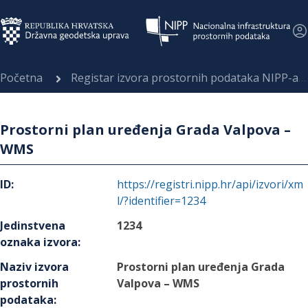
Početna
Registar izvora prostornih podataka NIPP-a
Prostorni plan uređenja Grada Valpova –
WMS
ID
:
https://registri.nipp.hr/api/izvori/xm
l/?identifier=1234
Jedinstvena
1234
oznaka izvora
:
Naziv izvora
Prostorni plan uređenja Grada
prostornih
Valpova – WMS
podataka
: