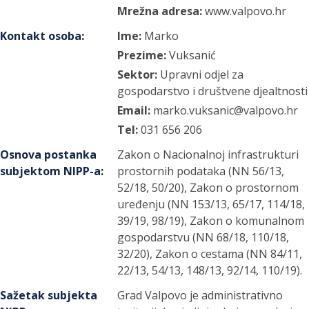
Mrežna adresa:
www.valpovo.hr
Kontakt osoba
:
Ime:
Marko
Prezime:
Vuksanić
Sektor:
Upravni odjel za
gospodarstvo i društvene djealtnosti
Email:
marko.vuksanic@valpovo.hr
Tel:
031 656 206
Osnova postanka
Zakon o Nacionalnoj infrastrukturi
subjektom NIPP-a
:
prostornih podataka (NN 56/13,
52/18, 50/20), Zakon o prostornom
uređenju (NN 153/13, 65/17, 114/18,
39/19, 98/19), Zakon o komunalnom
gospodarstvu (NN 68/18, 110/18,
32/20), Zakon o cestama (NN 84/11,
22/13, 54/13, 148/13, 92/14, 110/19).
Sažetak subjekta
Grad Valpovo je administrativno