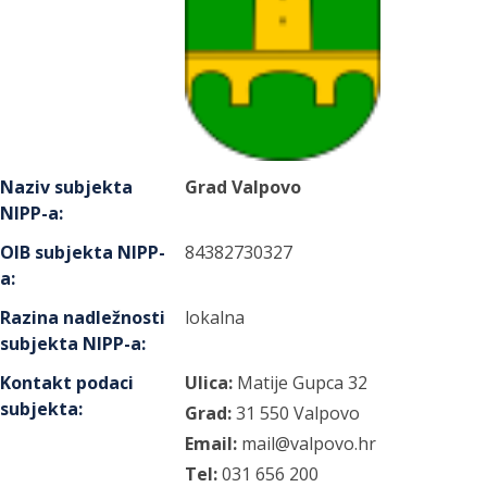
Naziv subjekta
Grad Valpovo
NIPP-a
:
OIB subjekta NIPP-
84382730327
a
:
Razina nadležnosti
lokalna
subjekta NIPP-a
:
Kontakt podaci
Ulica:
Matije Gupca
32
subjekta
:
Grad:
31 550
Valpovo
Email:
mail@valpovo.hr
Tel:
031 656 200