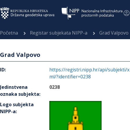
Početna
Registar subjekata NIPP-a
Grad Valpovo
Grad Valpovo
ID
:
https://registri.nipp.hr/api/subjekti/x
ml/?identifier=0238
Jedinstvena
0238
oznaka subjekta
:
Logo subjekta
NIPP-a
: