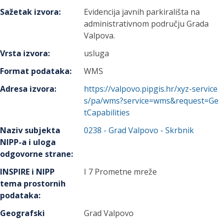
Sažetak izvora
:
Evidencija javnih parkirališta na
administrativnom području Grada
Valpova.
Vrsta izvora
:
usluga
Format podataka
:
WMS
Adresa izvora
:
https://valpovo.pipgis.hr/xyz-service
s/pa/wms?service=wms&request=Ge
tCapabilities
Naziv subjekta
0238
-
Grad Valpovo
- Skrbnik
NIPP-a i uloga
odgovorne strane
:
INSPIRE i NIPP
I 7 Prometne mreže
tema prostornih
podataka
:
Geografski
Grad Valpovo