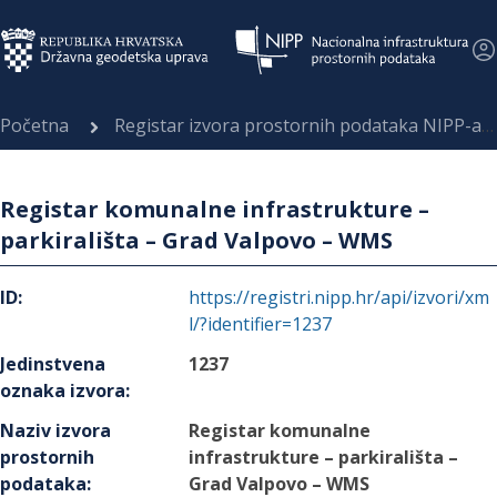
Početna
Registar izvora prostornih podataka NIPP-a
Registar komunalne infrastrukture –
parkirališta – Grad Valpovo – WMS
ID
:
https://registri.nipp.hr/api/izvori/xm
l/?identifier=1237
Jedinstvena
1237
oznaka izvora
:
Naziv izvora
Registar komunalne
prostornih
infrastrukture – parkirališta –
podataka
:
Grad Valpovo – WMS