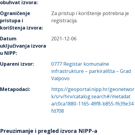
obuhvat izvora
:
Ograničenje
Za pristup i korištenje potrebna je
pristupa i
registracija.
korištenja izvora
:
Datum
2021-12-06
uključivanja izvora
u NIPP
:
Upareni izvor
:
0777
Registar komunalne
infrastrukture – parkirališta – Grad
Valpovo
Metapodaci
:
https://geoportal.nipp.hr/geonetwor
k/srv/hrv/catalog.search#/metadat
a/c0ca1880-1165-49f8-b855-f639e34
fd708
Preuzimanje i pregled izvora NIPP-a