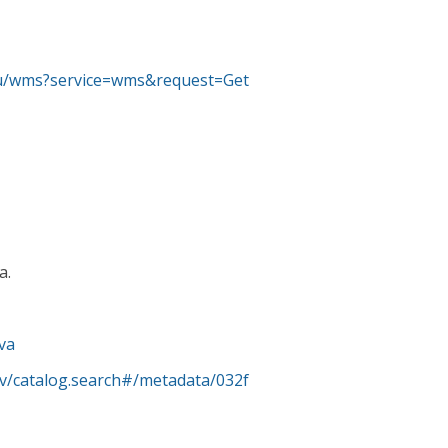
upu/wms?service=wms&request=Get
a.
va
rv/catalog.search#/metadata/032f