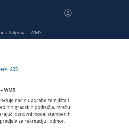
Grada Valpova – WMS
fier=1235
a – WMS
ređuje način uporabe zemljišta i
edinih gradskih područja, mrežu
arajući osnovni model stambenih
predjela za rekreaciju i odmor.