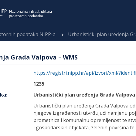
ostornih podataka NIPP-a
Urbanistički plan uređenja 
enja Grada Valpova – WMS
https://registri.nipp.hr/api/izvori/xml/?identi
1235
aka
:
Urbanistički plan uređenja Grada Valpov
Urbanistički plan uređenja Grada Valpova od
njegove izgrađenosti utvrđujući namjenu poj
prometnica i komunalnu opremljenost te stv
i gospodarskih objekata, zelenih površina te 