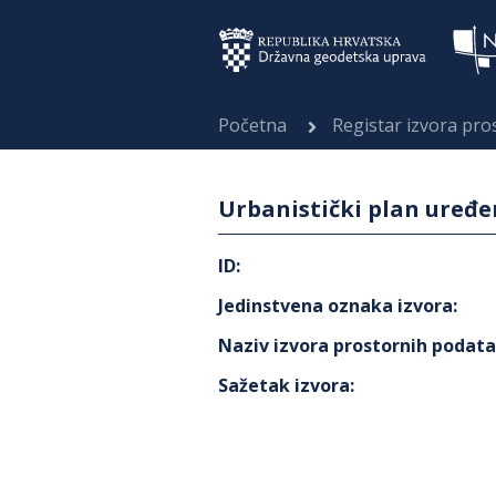
Početna
Registar izvora pr
Urbanistički plan uređ
ID
:
Jedinstvena oznaka izvora
:
Naziv izvora prostornih podat
Sažetak izvora
: