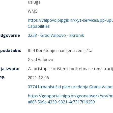
usluga
WMS
https://valpovo.pipgis.hr/xyz-services/pp-
Capabilities
 odgovorne
0238
-
Grad Valpovo
- Skrbnik
h podataka
:
III 4 Korištenje i namjena zemljišta
Grad Valpovo
ja izvora
:
Za pristup i korištenje potrebna je registracij
IPP
:
2021-12-06
0774
Urbanistički plan uređenja Grada Valpo
https://geoportal.nipp.hr/geonetwork/srv/h
a88f-509c-4330-9321-4c7317f16259