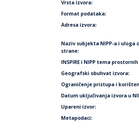
Vrsta izvora
:
Format podataka
:
Adresa izvora
:
Naziv subjekta NIPP-a i uloga
strane
:
INSPIRE i NIPP tema prostorni
Geografski obuhvat izvora
:
Ograničenje pristupa i korišten
Datum uključivanja izvora u N
Upareni izvor
:
Metapodaci
: