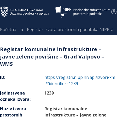
Početna
Registar izvora prostornih podataka NIPP-a
Registar komunalne infrastrukture –
javne zelene površine – Grad Valpovo –
WMS
ID
:
https://registri.nipp.hr/api/izvori/xm
l/?identifier=1239
Jedinstvena
1239
oznaka izvora
:
Naziv izvora
Registar komunalne
prostornih
infrastrukture – javne zelene