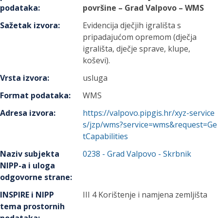
podataka
:
površine – Grad Valpovo – WMS
Sažetak izvora
:
Evidencija dječjih igrališta s
pripadajućom opremom (dječja
igrališta, dječje sprave, klupe,
koševi).
Vrsta izvora
:
usluga
Format podataka
:
WMS
Adresa izvora
:
https://valpovo.pipgis.hr/xyz-service
s/jzp/wms?service=wms&request=Ge
tCapabilities
Naziv subjekta
0238
-
Grad Valpovo
- Skrbnik
NIPP-a i uloga
odgovorne strane
:
INSPIRE i NIPP
III 4 Korištenje i namjena zemljišta
tema prostornih