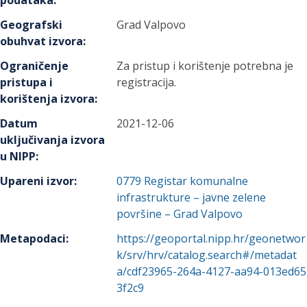
podataka
:
Geografski
Grad Valpovo
obuhvat izvora
:
Ograničenje
Za pristup i korištenje potrebna je
pristupa i
registracija.
korištenja izvora
:
Datum
2021-12-06
uključivanja izvora
u NIPP
:
Upareni izvor
:
0779
Registar komunalne
infrastrukture – javne zelene
površine – Grad Valpovo
Metapodaci
:
https://geoportal.nipp.hr/geonetwor
k/srv/hrv/catalog.search#/metadat
a/cdf23965-264a-4127-aa94-013ed65
3f2c9